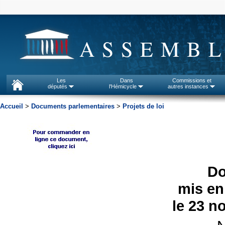
ASSEMBL
Les
Dans
Commissions et
députés
l'Hémicycle
autres instances
Accueil
>
Documents parlementaires
>
Projets de loi
D
mis en
le 23 n