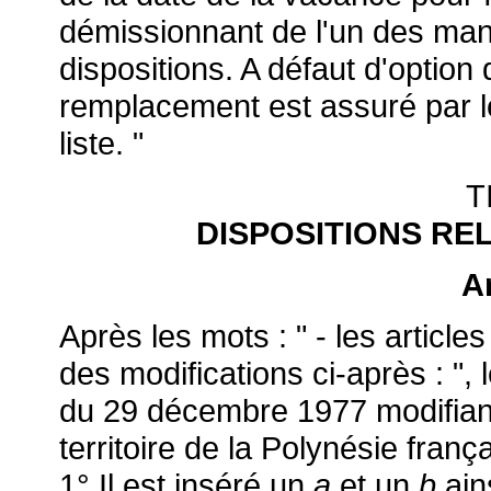
démissionnant de l'un des mand
dispositions. A défaut d'option d
remplacement est assuré par le
liste. "
T
DISPOSITIONS RE
Ar
Après les mots : " - les articl
des modifications ci-après : ", l
du 29 décembre 1977 modifian
territoire de la Polynésie frança
1° Il est inséré un
a
et un
b
ain