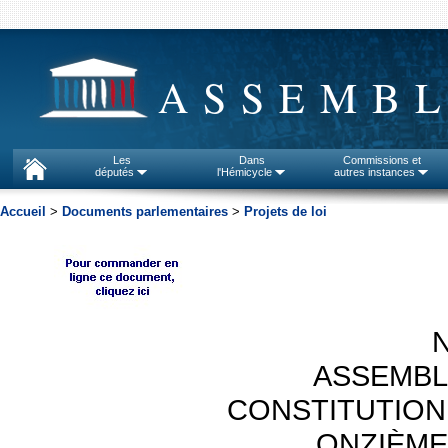
ASSEMBL
Les
Dans
Commissions et
députés
l'Hémicycle
autres instances
Accueil
>
Documents parlementaires
>
Projets de loi
N
ASSEMBL
CONSTITUTION
ONZIÈME