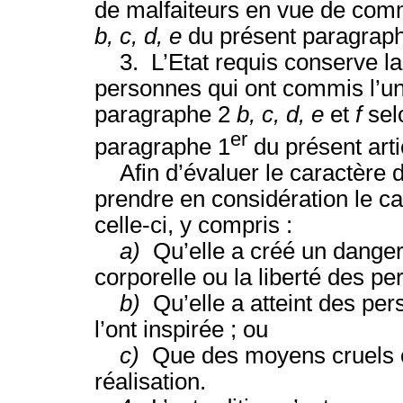
de malfaiteurs en vue de comm
b, c, d, e
du présent paragrap
3. L’Etat requis conserve la f
personnes qui ont commis l’un
paragraphe 2
b, c, d, e
et
f
sel
er
paragraphe 1
du présent arti
Afin d’évaluer le caractère de 
prendre en considération le ca
celle-ci, y compris :
a)
Qu’elle a créé un danger co
corporelle ou la liberté des pe
b)
Qu’elle a atteint des pe
l’ont inspirée ; ou
c)
Que des moyens cruels ou 
réalisation.