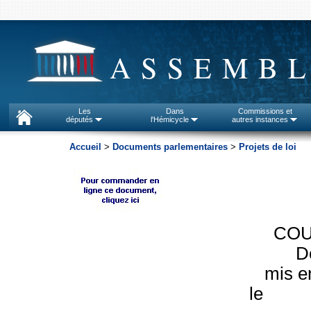
ASSEMBL
Les
Dans
Commissions et
députés
l'Hémicycle
autres instances
Accueil
>
Documents parlementaires
>
Projets de loi
CO
D
mis en