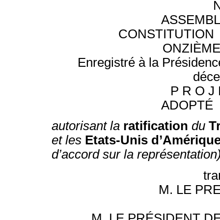
ASSEMBL
CONSTITUTION
ONZIÈME
Enregistré à la Présidenc
déce
P R O J
ADOPTÉ 
autorisant la
ratification
du
T
et les
Etats-Unis d’Amériqu
d’accord sur la représentation)
tr
M. LE PR
M. LE PRÉSIDENT D