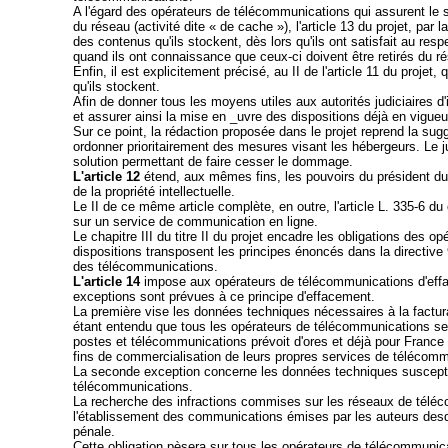
A l'égard des opérateurs de télécommunications qui assurent le s
du réseau (activité dite « de cache »), l'article 13 du projet, pa
des contenus qu'ils stockent, dès lors qu'ils ont satisfait au re
quand ils ont connaissance que ceux-ci doivent être retirés du r
Enfin, il est explicitement précisé, au II de l'article 11 du projet
qu'ils stockent.
Afin de donner tous les moyens utiles aux autorités judiciaires 
et assurer ainsi la mise en _uvre des dispositions déjà en vigueur
Sur ce point, la rédaction proposée dans le projet reprend la sugge
ordonner prioritairement des mesures visant les hébergeurs. Le ju
solution permettant de faire cesser le dommage.
L'article 12
étend, aux mêmes fins, les pouvoirs du président du 
de la propriété intellectuelle.
Le II de ce même article complète, en outre, l'article L. 335-6 du
sur un service de communication en ligne.
Le chapitre III du titre II du projet encadre les obligations de
dispositions transposent les principes énoncés dans la directive
des télécommunications.
L'article 14
impose aux opérateurs de télécommunications d'effa
exceptions sont prévues à ce principe d'effacement.
La première vise les données techniques nécessaires à la factura
étant entendu que tous les opérateurs de télécommunications se
postes et télécommunications prévoit d'ores et déjà pour Franc
fins de commercialisation de leurs propres services de télécomm
La seconde exception concerne les données techniques susceptibl
télécommunications.
La recherche des infractions commises sur les réseaux de téléco
l'établissement des communications émises par les auteurs desdit
pénale.
Cette obligation pèsera sur tous les opérateurs de télécommunicat