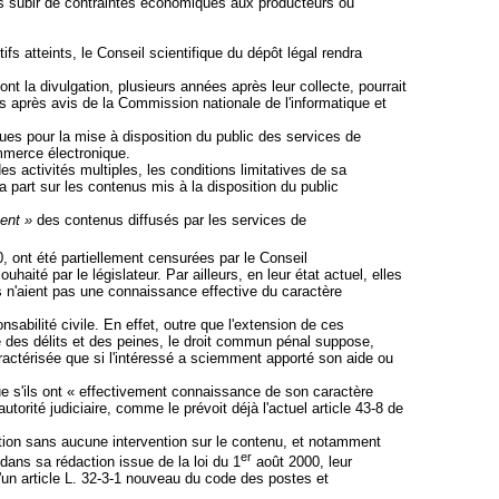
pas subir de contraintes économiques aux producteurs ou
fs atteints, le Conseil scientifique du dépôt légal rendra
t la divulgation, plusieurs années après leur collecte, pourrait
is après avis de la Commission nationale de l'informatique et
ques pour la mise à disposition du public des services de
ommerce électronique.
es activités multiples, les conditions limitatives de sa
a part sur les contenus mis à la disposition du public
ent »
des contenus diffusés par les services de
, ont été partiellement censurées par le Conseil
aité par le législateur. Par ailleurs, en leur état actuel, elles
ls n'aient pas une connaissance effective du caractère
sabilité civile. En effet, outre que l'extension de ces
ité des délits et des peines, le droit commun pénal suppose,
aractérisée que si l'intéressé a sciemment
apporté son aide ou
ue s'ils ont « effectivement connaissance de son caractère
torité judiciaire, comme le prévoit déjà l'actuel article 43-8 de
ion sans aucune intervention sur le contenu, et notamment
er
dans sa rédaction issue de la loi du 1
août 2000, leur
d'un article L. 32-3-1 nouveau du code des postes et