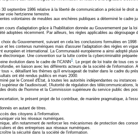
 30 septembre 1986 relative à la liberté de communication a précisé le droit 
ar voie hertzienne terrestre.
 ventes volontaires de meubles aux enchères publiques a déterminé le cadre j
en cours d'adaptation grâce à l'habilitation donnée au Gouvernement par la lo
 été adoptées récemment. Par ailleurs, les règles applicables au dégroupage d
 le choix du Gouvernement, suivant en cela les conclusions formulées en 1998 da
x et les contenus numériques mais d'assurer l'adaptation des règles en vigueur
t européen et international. La Communauté européenne a ainsi adopté plusieurs
e électronique. Une convention sur la lutte contre la cybercriminalité préparée
1
eine évolution dans le cadre de l'ICANN
. Le projet de loi traite de tous ces s
ofondie, en liaison avec les différents acteurs de la société de l'information
 tous », détaillant les thèmes qu'il envisageait de traiter dans le cadre du pré
sultats ont été rendus publics en mars 2000.
aminé par le Conseil d'Etat, à toutes les autorités indépendantes ou instances 
l supérieur de l'audiovisuel, l'Autorité de régulation des télécommunications
des droits de l'homme et la Commission supérieure du service public des pos
certation, le présent projet de loi contribue, de manière pragmatique, à l'esso
donnés en autant de titres.
ccès des citoyens à l'information.
mmuniquer
via
les réseaux numériques.
tronique, afin notamment de renforcer les mécanismes de protection des cons
iculiers et des entreprises aux réseaux numériques.
croître la sécurité dans la société de l'information.