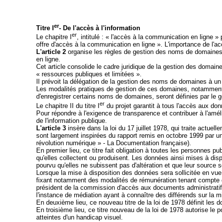
er
Titre I
- De l'accès à l'information
er
Le chapitre I
, intitulé : « l'accès à la communication en ligne » 
offre d'accès à la communication en ligne ». L'importance de l'ac
L'article 2
organise les règles de gestion des noms de domaines s
en ligne.
Cet article consolide le cadre juridique de la gestion des domaine
« ressources publiques et limitées ».
Il prévoit la délégation de la gestion des noms de domaines à u
Les modalités pratiques de gestion de ces domaines, notamment l
d'enregistrer certains noms de domaines, seront définies par le 
er
Le chapitre II du titre I
du projet garantit à tous l'accès aux do
Pour répondre à l'exigence de transparence et contribuer à l'amélio
de l'information publique.
L'article 3
insère dans la loi du 17 juillet 1978, qui traite actu
sont largement inspirées du rapport remis en octobre 1999 par 
révolution numérique » - La Documentation française).
En premier lieu, ce titre fait obligation à toutes les personnes 
qu'elles collectent ou produisent. Les données ainsi mises à dis
pourvu qu'elles ne subissent pas d'altération et que leur source 
Lorsque la mise à disposition des données sera sollicitée en vue 
fixant notamment des modalités de rémunération tenant compte des 
président de la commission d'accès aux documents administratifs
l'instance de médiation ayant à connaître des différends sur la 
En deuxième lieu, ce nouveau titre de la loi de 1978 définit les 
En troisième lieu, ce titre nouveau de la loi de 1978 autorise le
atteintes d'un handicap visuel.