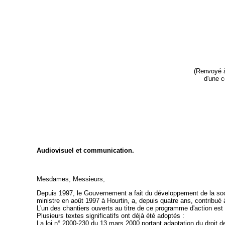
(Renvoyé à
d'une c
Audiovisuel et communication.
Mesdames, Messieurs,
Depuis 1997, le Gouvernement a fait du développement de la socié
ministre en août 1997 à Hourtin, a, depuis quatre ans, contribué 
L'un des chantiers ouverts au titre de ce programme d'action est l
Plusieurs textes significatifs ont déjà été adoptés :
La loi n° 2000-230 du 13 mars 2000 portant adaptation du droit de 