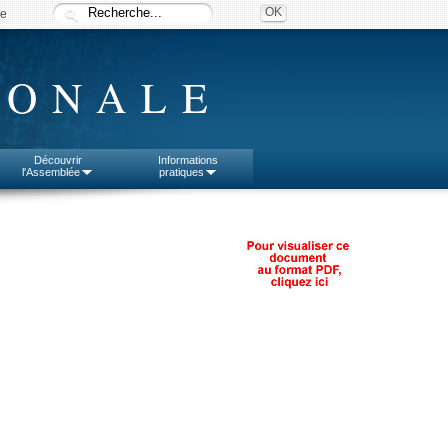
ée
IONALE
Découvrir
Informations
l'Assemblée
pratiques