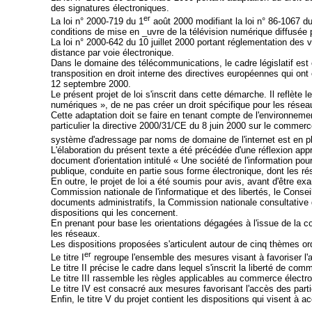
des signatures électroniques.
er
La loi n° 2000-719 du 1
août 2000 modifiant la loi n° 86-1067 du
conditions de mise en _uvre de la télévision numérique diffusée p
La loi n° 2000-642 du 10 juillet 2000 portant réglementation des
distance par voie électronique.
Dans le domaine des télécommunications, le cadre législatif est 
transposition en droit interne des directives européennes qui ont
12 septembre 2000.
Le présent projet de loi s'inscrit dans cette démarche. Il reflète
numériques », de ne pas créer un droit spécifique pour les réseau
Cette adaptation doit se faire en tenant compte de l'environnemen
particulier la directive 2000/31/CE du 8 juin 2000 sur le commerc
système d'adressage par noms de domaine de l'internet est en pl
L'élaboration du présent texte a été précédée d'une réflexion appr
document d'orientation intitulé « Une société de l'information pour
publique, conduite en partie sous forme électronique, dont les ré
En outre, le projet de loi a été soumis pour avis, avant d'être ex
Commission nationale de l'informatique et des libertés, le Consei
documents administratifs, la Commission nationale consultative 
dispositions qui les concernent.
En prenant pour base les orientations dégagées à l'issue de la con
les réseaux.
Les dispositions proposées s'articulent autour de cinq thèmes or
er
Le titre I
regroupe l'ensemble des mesures visant à favoriser l'a
Le titre II précise le cadre dans lequel s'inscrit la liberté de co
Le titre III rassemble les règles applicables au commerce élec
Le titre IV est consacré aux mesures favorisant l'accès des part
Enfin, le titre V du projet contient les dispositions qui visent à ac