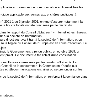
applicable aux services de communication en ligne et fixé les
uridique applicable aux ventes aux enchères publiques à
i n° 2001-1 du 3 janvier 2001, en vue d'assurer notamment la
e la boucle locale ont été précisées par le décret du
ns le rapport du Conseil d'Etat sur l' « Internet et les réseaux
 à la société de l'information.
 directives ayant trait à la société de l'information, et en
 sous l'égide du Conseil de l'Europe est en cours d'adoption. Le
ujets.
. Ainsi, le Gouvernement a rendu public, en octobre 1999, un
sent projet. Ce document a fait l'objet d'une consultation
consultatives intéressées par les sujets qu'il aborde. La
, le Conseil de la concurrence, la Commission d'accès aux
tes et télécommunications ont ainsi pu se prononcer sur les
r de la société de l'information, en renforçant la confiance dans
ommateurs.