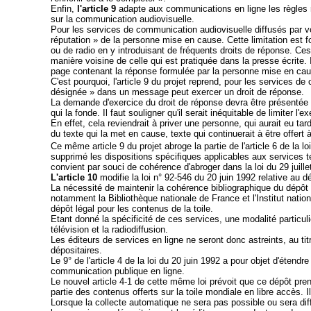
Enfin,
l'article 9
adapte aux communications en ligne les règles rel
sur la communication audiovisuelle.
Pour les services de communication audiovisuelle diffusés par voi
réputation » de la personne mise en cause. Cette limitation est 
ou de radio en y introduisant de fréquents droits de réponse. Ces
manière voisine de celle qui est pratiquée dans la presse écrite.
page contenant la réponse formulée par la personne mise en cau
C'est pourquoi, l'article 9 du projet reprend, pour les services d
désignée » dans un message peut exercer un droit de réponse.
La demande d'exercice du droit de réponse devra être présentée a
qui la fonde. Il faut souligner qu'il serait inéquitable de limite
En effet, cela reviendrait à priver une personne, qui aurait eu ta
du texte qui la met en cause, texte qui continuerait à être offert 
Ce même article 9 du projet abroge la partie de l'article 6 de la l
supprimé les dispositions spécifiques applicables aux services té
convient par souci de cohérence d'abroger dans la loi du 29 juille
L'article 10
modifie la loi n° 92-546 du 20 juin 1992 relative au 
La nécessité de maintenir la cohérence bibliographique du dépôt l
notamment la Bibliothèque nationale de France et l'Institut natio
dépôt légal pour les contenus de la toile.
Etant donné la spécificité de ces services, une modalité particul
télévision et la radiodiffusion.
Les éditeurs de services en ligne ne seront donc astreints, au t
dépositaires.
Le 9° de l'article 4 de la loi du 20 juin 1992 a pour objet d'éten
communication publique en ligne.
Le nouvel article 4-1 de cette même loi prévoit que ce dépôt pr
partie des contenus offerts sur la toile mondiale en libre accès. 
Lorsque la collecte automatique ne sera pas possible ou sera diffi