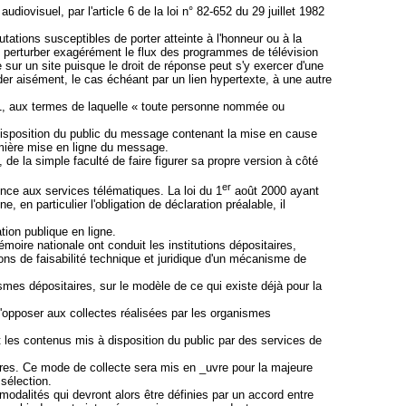
iovisuel, par l'article 6 de la loi n° 82-652 du 29 juillet 1982
tations susceptibles de porter atteinte à l'honneur ou à la
de perturber exagérément le flux des programmes de télévision
sur un site puisque le droit de réponse peut s'y exercer d'une
der aisément, le cas échéant par un lien hypertexte, à une autre
 1881, aux termes de laquelle « toute personne nommée ou
 disposition du public du message contenant la mise en cause
remière mise en ligne du message.
de la simple faculté de faire figurer sa propre version à côté
er
rence aux services télématiques. La loi du 1
août 2000 ayant
en particulier l'obligation de déclaration préalable, il
tion publique en ligne.
moire nationale ont conduit les institutions dépositaires,
ions de faisabilité technique et juridique d'un mécanisme de
ismes dépositaires, sur le modèle de ce qui existe déjà pour la
s'opposer aux collectes réalisées par les organismes
nt les contenus mis à disposition du public par des services de
ires. Ce mode de collecte sera mis en _uvre pour la majeure
sélection.
modalités qui devront alors être définies par un accord entre