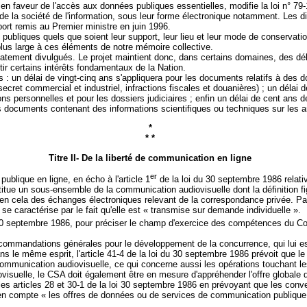
en faveur de l'accès aux données publiques essentielles, modifie la loi n° 79
 de la société de l'information, sous leur forme électronique notamment. Les d
t remis au Premier ministre en juin 1996.
publiques quels que soient leur support, leur lieu et leur mode de conservat
us large à ces éléments de notre mémoire collective.
tement divulgués. Le projet maintient donc, dans certains domaines, des déla
ir certains intérêts fondamentaux de la Nation.
 : un délai de vingt-cinq ans s'appliquera pour les documents relatifs à des 
secret commercial et industriel, infractions fiscales et douanières) ; un délai
 personnelles et pour les dossiers judiciaires ; enfin un délai de cent ans d
s documents contenant des informations scientifiques ou techniques sur les 
*
* *
Titre II- De la liberté de communication en ligne
er
publique en ligne, en écho à l'article 1
de la loi du 30 septembre 1986 relati
tue un sous-ensemble de la communication audiovisuelle dont la définition figu
en cela des échanges électroniques relevant de la correspondance privée. Par 
se caractérise par le fait qu'elle est « transmise sur demande individuelle ».
30 septembre 1986, pour préciser le champ d'exercice des compétences du Cons
recommandations générales pour le développement de la concurrence, qui lui est
ans le même esprit, l'article 41-4 de la loi du 30 septembre 1986 prévoit que l
ommunication audiovisuelle, ce qui concerne aussi les opérations touchant le
isuelle, le CSA doit également être en mesure d'appréhender l'offre globale 
es articles 28 et 30-1 de la loi 30 septembre 1986 en prévoyant que les conv
 en compte « les offres de données ou de services de communication publique