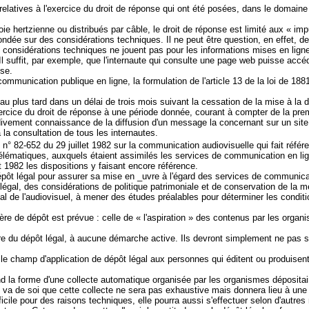
atives à l'exercice du droit de réponse qui ont été posées, dans le domaine aud
e hertzienne ou distribués par câble, le droit de réponse est limité aux « impu
fondée sur des considérations techniques. Il ne peut être question, en effet, 
 considérations techniques ne jouent pas pour les informations mises en ligne 
 Il suffit, par exemple, que l'internaute qui consulte une page web puisse accé
se.
e communication publique en ligne, la formulation de l'article 13 de la loi de
u plus tard dans un délai de trois mois suivant la cessation de la mise à la
r l'exercice du droit de réponse à une période donnée, courant à compter de la p
rdivement connaissance de la diffusion d'un message la concernant sur un site, 
à la consultation de tous les internautes.
oi n° 82-652 du 29 juillet 1982 sur la communication audiovisuelle qui fait réfé
lématiques, auxquels étaient assimilés les services de communication en ligne, 
t 1982 les dispositions y faisant encore référence.
dépôt légal pour assurer sa mise en _uvre à l'égard des services de communica
égal, des considérations de politique patrimoniale et de conservation de la mé
nal de l'audiovisuel, à mener des études préalables pour déterminer les condit
ière de dépôt est prévue : celle de « l'aspiration » des contenus par les organ
itre du dépôt légal, à aucune démarche active. Ils devront simplement ne pas 
dre le champ d'application de dépôt légal aux personnes qui éditent ou produise
end la forme d'une collecte automatique organisée par les organismes déposita
Il va de soi que cette collecte ne sera pas exhaustive mais donnera lieu à une 
cile pour des raisons techniques, elle pourra aussi s'effectuer selon d'autres 