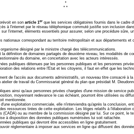
*
* *
er
prévoit
en son
article 1
que les services obligatoires fournis dans le cadre
cès à l'internet par le réseau téléphonique commuté justifie son inclusion da
ur l'internet, éléments essentiels pour assurer, selon une procédure sûre, un
s nationaux correspondant au territoire métropolitain et aux départements et c
n organisme désigné par le ministre chargé des télécommunications.
a définition de domaines partagés de deuxième niveau, les modalités de cont
gestionnaire du domaine, en concertation avec les acteurs intéressés.
nnées publiques détenues par les personnes publiques et les personnes privée
ration des relations entre l'Etat et les citoyens, il faut en effet que les techn
ellement de l'accès aux documents administratifs, un nouveau titre consacré à 
un atelier de travail du Commissariat général du plan que présidait M. Dieu
publiques ainsi qu'aux personnes privées chargées d'une mission de service pu
position, moyennant redevance le cas échéant, pourront être utilisées ou dif
soit mentionnée.
d'une exploitation commerciale, elle n'interviendra qu'après la conclusion, en
ressources tirées de cette exploitation. Les litiges relatifs à l'élaboration 
 (CADA) ou au membre de la commission désigné par lui. Sur ce point, le text
mise à disposition des données publiques numérisées lui soit rattachée.
données publiques qui devront être accessibles en ligne gratuitement.
 pouvoir réglementaire à imposer aux services en ligne qui diffusent des donn