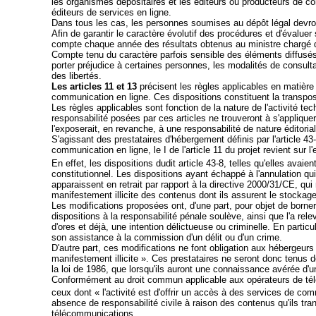
les organismes dépositaires et les éditeurs ou producteurs de co
éditeurs de services en ligne.
Dans tous les cas, les personnes soumises au dépôt légal devro
Afin de garantir le caractère évolutif des procédures et d'évaluer 
compte chaque année des résultats obtenus au ministre chargé de
Compte tenu du caractère parfois sensible des éléments diffusés s
porter préjudice à certaines personnes, les modalités de consulta
des libertés.
Les articles 11 et 13
précisent les règles applicables en matière
communication en ligne. Ces dispositions constituent la transpos
Les règles applicables sont fonction de la nature de l'activité te
responsabilité posées par ces articles ne trouveront à s'applique
l'exposerait, en revanche, à une responsabilité de nature éditorial
S'agissant des prestataires d'hébergement définis par l'article 4
communication en ligne, le I de l'article 11 du projet revient sur 
En effet, les dispositions dudit article 43-8, telles qu'elles avaie
constitutionnel. Les dispositions ayant échappé à l'annulation qui 
apparaissent en retrait par rapport à la directive 2000/31/CE, qu
manifestement illicite des contenus dont ils assurent le stockage
Les modifications proposées ont, d'une part, pour objet de borner,
dispositions à la responsabilité pénale soulève, ainsi que l'a rele
d'ores et déjà, une intention délictueuse ou criminelle. En particu
son assistance à la commission d'un délit ou d'un crime.
D'autre part, ces modifications ne font obligation aux hébergeur
manifestement illicite ». Ces prestataires ne seront donc tenus de
la loi de 1986, que lorsqu'ils auront une connaissance avérée d'u
Conformément au droit commun applicable aux opérateurs de tél
ceux dont « l'activité est d'offrir un accès à des services de com
absence de responsabilité civile à raison des contenus qu'ils tran
télécommunications.