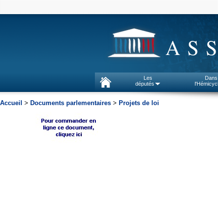
AS
Les
Dans
députés
l'Hémicyc
Accueil
>
Documents parlementaires
>
Projets de loi