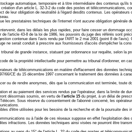
tockage automatique, temporaire et à titre intermédiaire des contenus qu'ils t
r la création d'un article L. 32-3-2 du code des postes et télécommunications,
spect de leur obligation de neutralité à l'égard desdits contenus. Les opérateu
éseau.
, que les prestataires techniques de l'internet n'ont aucune obligation générale 
d'intervenir, dans les délais les plus rapides, pour faire cesser un dommage o
 de l'article 43-8 de la loi de 1986, les pouvoirs du juge des référés sont pré
stion contenue dans l'avis rendu par l'ART le 2 mai 2001 (point 8 de l'avis). Ce
ge ne serait conduit à prescrire aux fournisseurs d'accès d'empêcher la consu
tribunal de grande instance, statuant par ordonnance sur requête, selon la pr
 code de la propriété intellectuelle pour permettre au tribunal d'ordonner, en
s opérateurs de télécommunications en matière d'effacement des données techni
 97/66/CE
du 15 décembre 1997 concernant le traitement des données à caractè
cer ou de rendre anonymes, dès que la communication est terminée, toute d
tion et au paiement des services rendus par l'opérateur, dans la limite de dur
ront désormais soumis, en vertu de
l'article 15
du projet, à un délai de prescri
e Télécom. Sous réserve du consentement de l'abonné concerné, les opérateu
unications.
es d'être utilisées pour les besoins de la recherche et de la poursuite des i
mmunications ou à l'aide de ces réseaux suppose en effet l'exploitation des d
es infractions. Les données techniques ainsi visées ne pourront être transmi
ions au sens du 15° de l'article L. 32 du code des postes et télécommunicatio