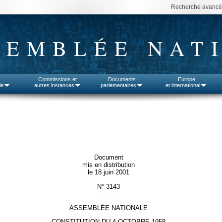
Recherche avanc
SEMBLÉE NAT
Commissions et
Documents
Europe
le
autres instances
parlementaires
et international
Document
mis en distribution
le 18 juin 2001
N° 3143
_____
ASSEMBLÉE NATIONALE
CONSTITUTION DU 4 OCTOBRE 1958