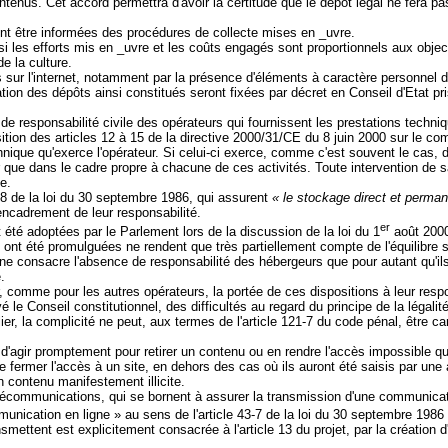
ntenus. Cet accord permettra d'avoir la certitude que le dépôt légal ne fera 
nt être informées des procédures de collecte mises en _uvre.
si les efforts mis en _uvre et les coûts engagés sont proportionnels aux objecti
 la culture.
ur l'internet, notamment par la présence d'éléments à caractère personnel don
tion des dépôts ainsi constitués seront fixées par décret en Conseil d'Etat pr
 de responsabilité civile des opérateurs qui fournissent les prestations techni
ition des articles 12 à 15 de la directive 2000/31/CE du 8 juin 2000 sur le c
chnique qu'exerce l'opérateur. Si celui-ci exerce, comme c'est souvent le cas, d
r que dans le cadre propre à chacune de ces activités. Toute intervention de s
e.
3-8 de la loi du 30 septembre 1986, qui assurent
« le stockage direct et perman
l'encadrement de leur responsabilité.
er
nt été adoptées par le Parlement lors de la discussion de la loi du 1
août 2000
ont été promulguées ne rendent que très partiellement compte de l'équilibre souh
i ne consacre l'absence de responsabilité des hébergeurs que pour autant qu'i
.
 comme pour les autres opérateurs, la portée de ces dispositions à leur respon
vé le Conseil constitutionnel, des difficultés au regard du principe de la légal
lier, la complicité ne peut, aux termes de l'article 121-7 du code pénal, être c
s d'agir promptement pour retirer un contenu ou en rendre l'accès impossible q
 fermer l'accès à un site, en dehors des cas où ils auront été saisis par une au
n contenu manifestement illicite.
écommunications, qui se bornent à assurer la transmission d'une communicat
munication en ligne » au sens de l'article 43-7 de la loi du 30 septembre 1986 
smettent est explicitement consacrée à l'article 13 du projet, par la création 