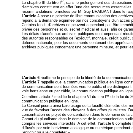
er
Le chapitre III du titre I
, dans le prolongement des dispositions 
d'archives constituent en effet l'une des ressources essentielles
recommandations formulées par M. Guy BRAIBANT dans le rappor
L'article 4
pose un principe de libre communication des archives 
répond à la demande exprimée par nos concitoyens d'un accès pl
Certains fonds d'archives ne peuvent cependant pas être immédia
privée des personnes et du secret médical et aussi afin de garant
Les délais d'accès aux archives publiques sont cependant réduits
des autorités responsables de l'exécutif, monnaie, crédit public, 
défense nationale, pour les documents contenant des appréciations
archives publiques concernant une personne mineure, et pour le
L'article 6
réaffirme le principe de la liberté de la communication 
L'article 7
rappelle que la communication publique en ligne consti
de communication sont tournées vers le public et se distinguent 
voie hertzienne ou par câble, la communication publique en ligne 
er
Ce même article 7 modifie le chapitre VI du titre I
de la loi du 
communication publique en ligne.
Le Conseil pourra ainsi faire usage de la faculté d'émettre des 
vue de favoriser l'accès des citoyens à des offres pluralistes. D
concentration ou projet de concentration dans le domaine de la c
Garant du pluralisme dans le domaine de la communication audiov
compris les services interactifs. A cet effet,
l'article 8
complète l
diffusés par voie hertzienne analogique ou numérique prendront
l'enrichir ou à le compléter ».