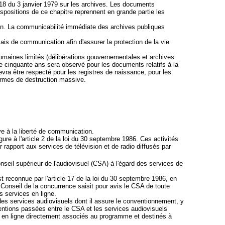
-18 du 3 janvier 1979 sur les archives. Les documents
ispositions de ce chapitre reprennent en grande partie les
ion. La communicabilité immédiate des archives publiques
is de communication afin d'assurer la protection de la vie
domaines limités (délibérations gouvernementales et archives
 de cinquante ans sera observé pour les documents relatifs à la
evra être respecté pour les registres de naissance, pour les
armes de destruction massive.
ve à la liberté de communication.
re à l'article 2 de la loi du 30 septembre 1986. Ces activités
rapport aux services de télévision et de radio diffusés par
eil supérieur de l'audiovisuel (CSA) à l'égard des services de
 reconnue par l'article 17 de la loi du 30 septembre 1986, en
e Conseil de la concurrence saisit pour avis le CSA de toute
s services en ligne.
des services audiovisuels dont il assure le conventionnement, y
entions passées entre le CSA et les services audiovisuels
 en ligne directement associés au programme et destinés à