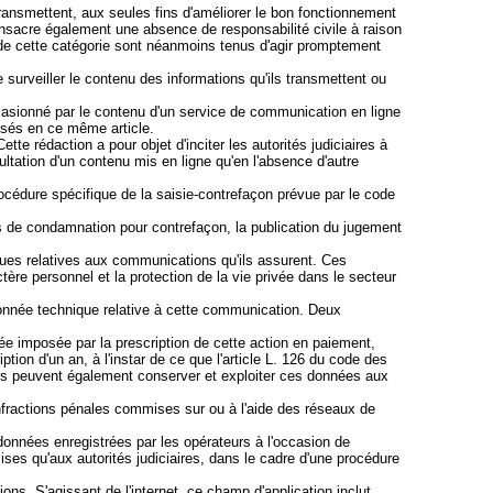
ransmettent, aux seules fins d'améliorer le bon fonctionnement
 consacre également une absence de responsabilité civile à raison
rs de cette catégorie sont néanmoins tenus d'agir promptement
de surveiller le contenu des informations qu'ils transmettent ou
ccasionné par le contenu d'un service de communication en ligne
cisés en ce même article.
tte rédaction a pour objet d'inciter les autorités judiciaires à
ltation d'un contenu mis en ligne qu'en l'absence d'autre
océdure spécifique de la saisie-contrefaçon prévue par le code
 cas de condamnation pour contrefaçon, la publication du jugement
ques relatives aux communications qu'ils assurent. Ces
re personnel et la protection de la vie privée dans le secteur
onnée technique relative à cette communication. Deux
ée imposée par la prescription de cette action en paiement,
ption d'un an, à l'instar de ce que l'article L. 126 du code des
rs peuvent également conserver et exploiter ces données aux
nfractions pénales commises sur ou à l'aide des réseaux de
onnées enregistrées par les opérateurs à l'occasion de
ses qu'aux autorités judiciaires, dans le cadre d'une procédure
ns. S'agissant de l'internet, ce champ d'application inclut