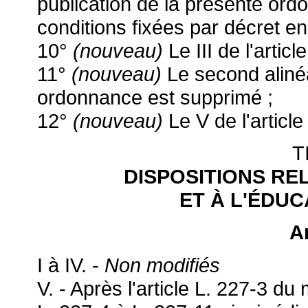
publication de la présente or
conditions fixées par décret en 
10°
(nouveau)
Le III de l'artic
11°
(nouveau)
Le second alinéa 
ordonnance est supprimé ;
12°
(nouveau)
Le V de l'articl
T
DISPOSITIONS RE
ET À L'ÉDU
Ar
I à IV. -
Non modifiés
V. - Après l'article L. 227-3 d