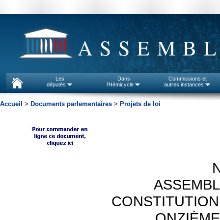
ASSEMBL
Les
Dans
Commissions et
députés
l'Hémicycle
autres instances
Accueil
>
Documents parlementaires
>
Projets de loi
N
ASSEMBL
CONSTITUTION
ONZIÈME