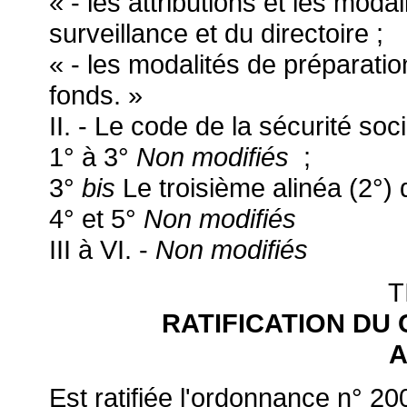
« - les attributions et les mod
surveillance et du directoire ;
« - les modalités de préparati
fonds. »
II. - Le code de la sécurité soci
1° à 3°
Non modifiés
;
3°
bis
Le troisième alinéa (2°) 
4° et 5°
Non modifiés
III à VI. -
Non modifiés
T
RATIFICATION DU
A
Est ratifiée l'ordonnance n° 20