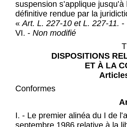
suspension s'applique jusqu'à l
définitive rendue par la juridic
«
Art. L. 227-10 et L. 227-11.
-
VI. -
Non modifié
T
DISPOSITIONS RE
ET À LA 
Article
Conformes
Ar
I. - Le premier alinéa du I de l'
septembre 1986 relative à la l