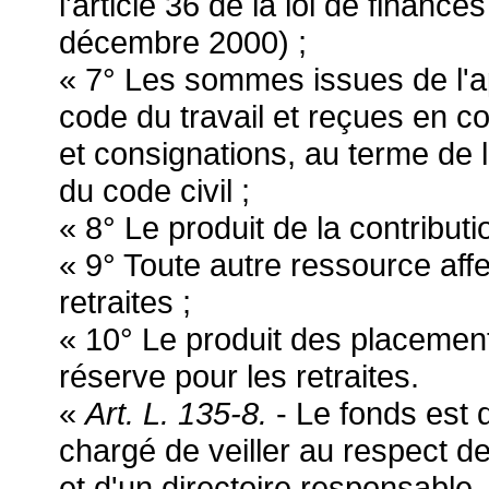
l'article 36 de la loi de finan
décembre 2000) ;
« 7° Les sommes issues de l'app
code du travail et reçues en c
et consignations, au terme de la
du code civil ;
« 8° Le produit de la contributio
« 9° Toute autre ressource aff
retraites ;
« 10° Le produit des placement
réserve pour les retraites.
«
Art. L. 135-8.
- Le fonds est d
chargé de veiller au respect des
et d'un directoire responsable,