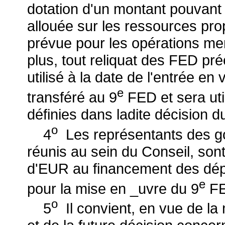
dotation d'un montant pouvant 
allouée sur les ressources pr
prévue pour les opérations me
plus, tout reliquat des FED p
utilisé à la date de l'entrée e
e
transféré au 9
FED et sera uti
définies dans ladite décision d
o
4
Les représentants des g
réunis au sein du Conseil, son
d'EUR au financement des dé
e
pour la mise en _uvre du 9
FE
o
5
Il convient, en vue de la