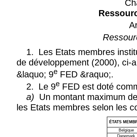
Cha
Ressourc
Ar
Ressour
1. Les Etats membres instit
de développement (2000), ci
e
&laquo; 9
FED &raquo;.
e
2. Le 9
FED est doté comme
a)
Un montant maximum de 1
les Etats membres selon les co
ÉTATS MEMB
Belgique
Danemark