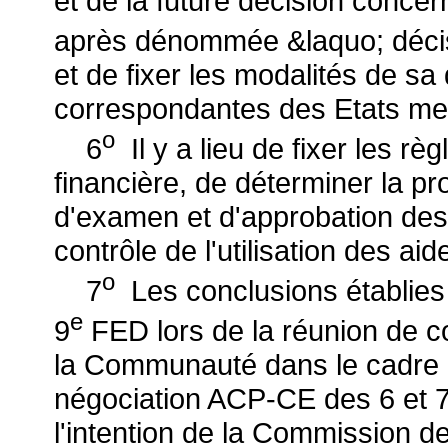
et de la future décision conce
après dénommée &laquo; décisi
et de fixer les modalités de sa 
correspondantes des Etats mem
o
6
Il y a lieu de fixer les rè
financière, de déterminer la 
d'examen et d'approbation des 
contrôle de l'utilisation des aid
o
7
Les conclusions établies a
e
9
FED lors de la réunion de c
la Communauté dans le cadre d
négociation ACP-CE des 6 et 
l'intention de la Commission d