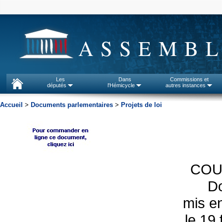
ASSEMBL
Les
Dans
Commissions et
députés
l'Hémicycle
autres instances
Accueil
>
Documents parlementaires
>
Projets de loi
COU
D
mis en
le 19 