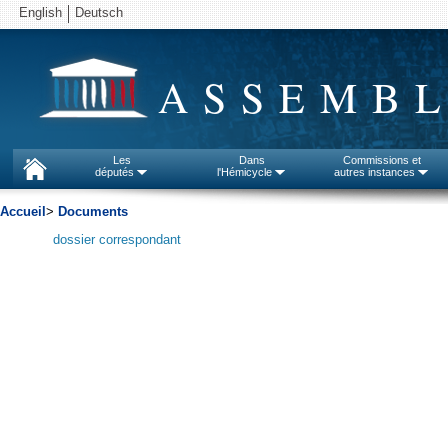
English
Deutsch
ASSEMBL
Les
Dans
Commissions et
députés
l'Hémicycle
autres instances
Accueil
>
Documents
dossier correspondant