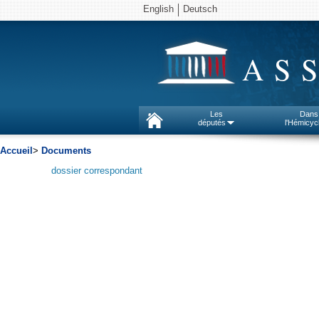
English
Deutsch
AS
Les
Dans
députés
l'Hémicyc
Accueil
>
Documents
dossier correspondant