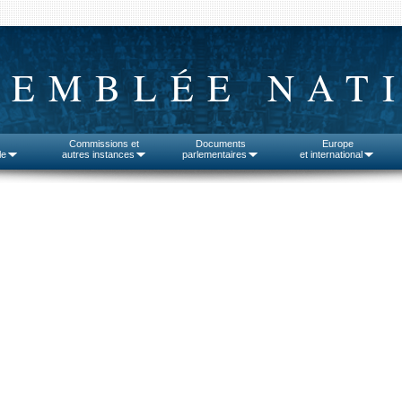
SEMBLÉE NAT
Commissions et
Documents
Europe
le
autres instances
parlementaires
et international