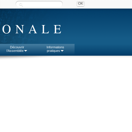
IONALE
Découvrir
Informations
l'Assemblée
pratiques