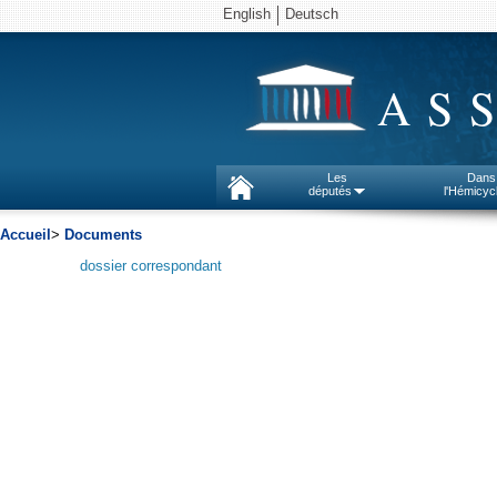
English
Deutsch
AS
Les
Dans
députés
l'Hémicyc
Accueil
>
Documents
dossier correspondant