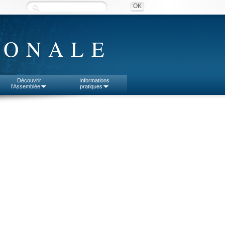
IONALE
Découvrir
Informations
l'Assemblée
pratiques