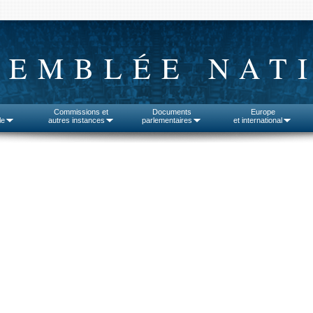
SEMBLÉE NAT
Commissions et
Documents
Europe
le
autres instances
parlementaires
et international