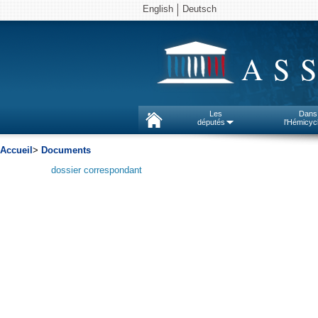
English
Deutsch
AS
Les
Dans
députés
l'Hémicyc
Accueil
>
Documents
dossier correspondant