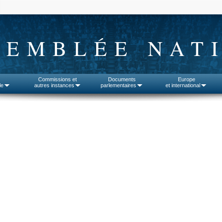
SEMBLÉE NAT
Commissions et
Documents
Europe
le
autres instances
parlementaires
et international