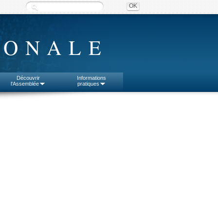
IONALE
Découvrir
Informations
l'Assemblée
pratiques