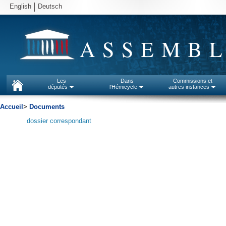
English
Deutsch
ASSEMBL
Les
Dans
Commissions et
députés
l'Hémicycle
autres instances
Accueil
>
Documents
dossier correspondant