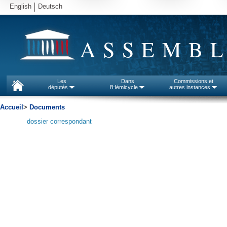
English
Deutsch
ASSEMBL
Les
Dans
Commissions et
députés
l'Hémicycle
autres instances
Accueil
>
Documents
dossier correspondant