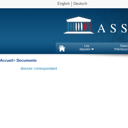
English
Deutsch
AS
Les
Dans
députés
l'Hémicyc
Accueil
>
Documents
dossier correspondant