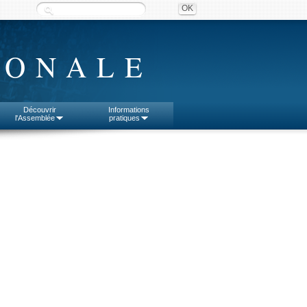
IONALE
Découvrir
Informations
l'Assemblée
pratiques