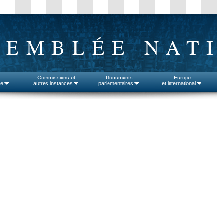
SEMBLÉE NAT
Commissions et
Documents
Europe
le
autres instances
parlementaires
et international