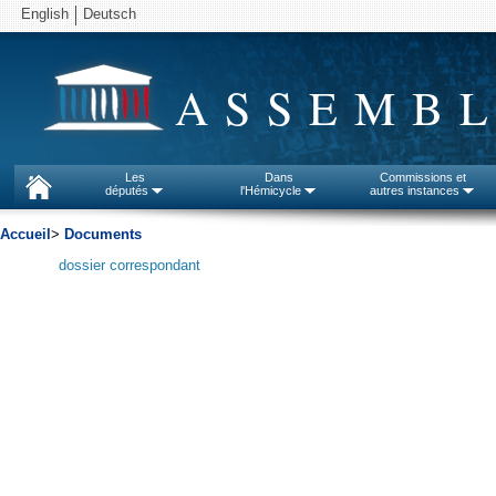
English
Deutsch
ASSEMBL
Les
Dans
Commissions et
députés
l'Hémicycle
autres instances
Accueil
>
Documents
dossier correspondant