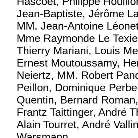
Hascoët, Philippe Houillo
Jean-Baptiste, Jérôme L
MM. Jean-Antoine Léonet
Mme Raymonde Le Texier
Thierry Mariani, Louis M
Ernest Moutoussamy, Hen
Neiertz, MM. Robert Pand
Peillon, Dominique Perben
Quentin, Bernard Roman,
Frantz Taittinger, André 
Alain Tourret, André Valli
Warsmann.