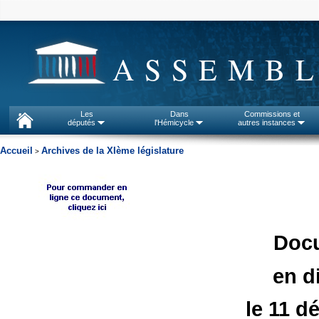
ASSEMBL
Les
Dans
Commissions et
députés
l'Hémicycle
autres instances
Accueil
Archives de la XIème législature
>
Doc
en d
le 11 