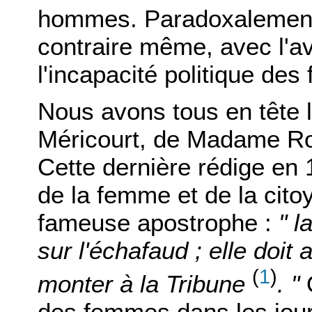
hommes. Paradoxalement, c
contraire même, avec l'a
l'incapacité politique de
Nous avons tous en tête 
Méricourt, de Madame R
Cette dernière rédige en 
de la femme et de la cito
fameuse apostrophe :
" l
sur l'échafaud ; elle doit
(
1
)
monter à la Tribune
. "
O
des femmes dans les jour