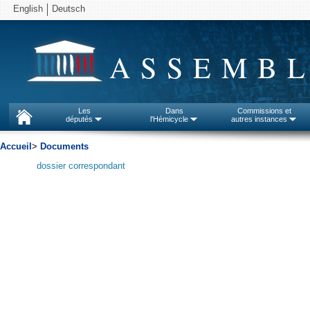
English
Deutsch
ASSEMBL
Les
Dans
Commissions et
députés
l'Hémicycle
autres instances
Accueil
>
Documents
dossier correspondant