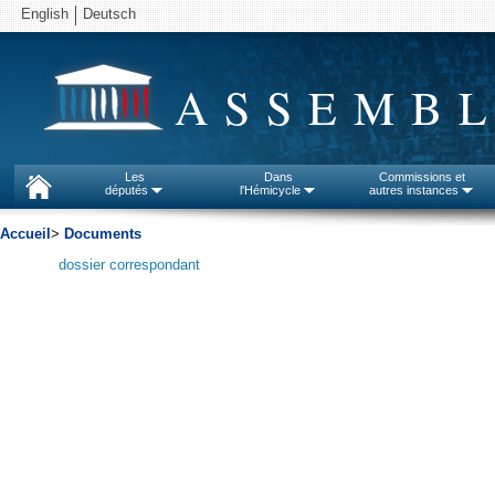
English
Deutsch
ASSEMBL
Les
Dans
Commissions et
députés
l'Hémicycle
autres instances
Accueil
>
Documents
dossier correspondant