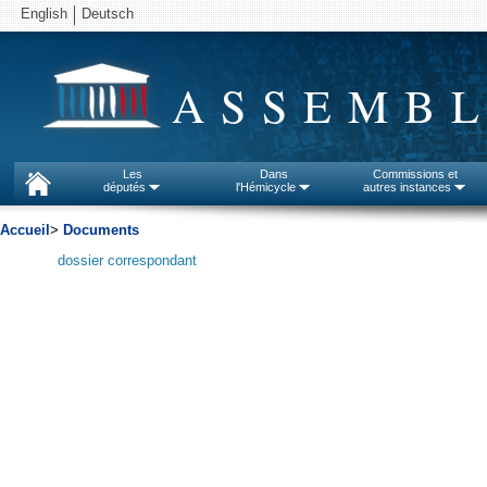
English
Deutsch
ASSEMBL
Les
Dans
Commissions et
députés
l'Hémicycle
autres instances
Accueil
>
Documents
dossier correspondant