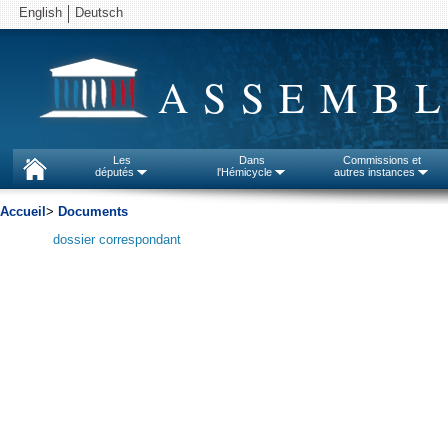
English
Deutsch
ASSEMBL
Les
Dans
Commissions et
députés
l'Hémicycle
autres instances
Accueil
>
Documents
dossier correspondant