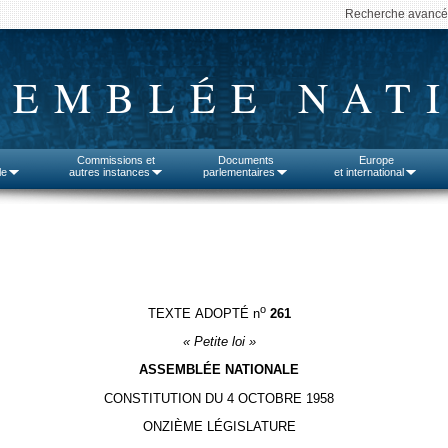
Recherche avanc
SEMBLÉE NAT
Commissions et
Documents
Europe
le
autres instances
parlementaires
et international
o
TEXTE ADOPTÉ n
261
«
Petite loi »
ASSEMBLÉE NATIONALE
CONSTITUTION DU 4 OCTOBRE 1958
ONZIÈME LÉGISLATURE