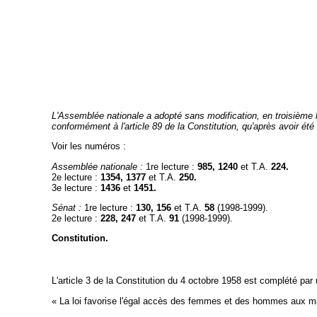
L'Assemblée nationale a adopté sans modification, en troisième lect
conformément à l'article 89 de la Constitution, qu'après avoir é
Voir les numéros :
Assemblée nationale :
1re lecture :
985, 1240
et T.A.
224.
2e lecture :
1354, 1377
et T.A.
250.
3e lecture :
1436
et
1451.
Sénat :
1re lecture :
130, 156
et T.A.
58
(1998-1999).
2e lecture :
228, 247
et T.A.
91
(1998-1999).
Constitution.
L'article 3 de la Constitution du 4 octobre 1958 est complété par u
« La loi favorise l'égal accès des femmes et des hommes aux ma