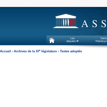
AS
Les
Dans
députés
l'Hémicyc
e
Accueil
Archives de la XI
législature
Textes adoptés
>
>