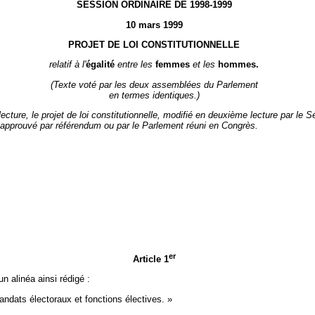
SESSION ORDINAIRE DE 1998-1999
10 mars 1999
PROJET DE LOI CONSTITUTIONNELLE
relatif à l'
égalité
entre les
femmes
et les
hommes.
(Texte voté par les deux assemblées du Parlement
en termes identiques.)
ure, le projet de loi constitutionnelle, modifié en deuxième lecture par le Séna
té approuvé par référendum ou par le Parlement réuni en Congrès.
er
Article 1
n alinéa ainsi rédigé :
ndats électoraux et fonctions électives. »