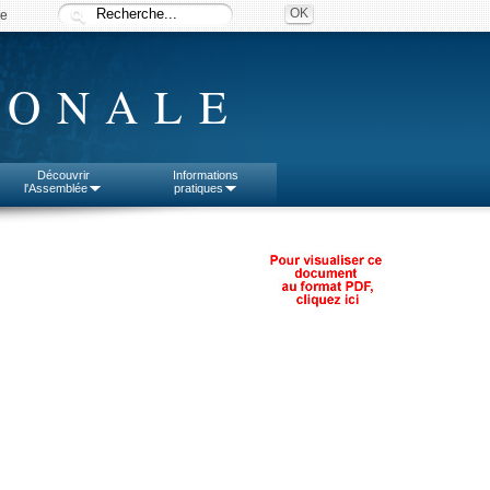
ée
IONALE
Découvrir
Informations
l'Assemblée
pratiques