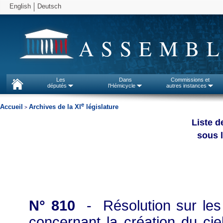
English
Deutsch
ASSEMBL
Les
Dans
Commissions et
députés
l'Hémicycle
autres instances
e
Accueil
Archives de la XI
législature
>
Liste d
sous l
N° 810
- Résolution sur les
concernant la création du cie