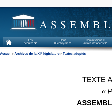
ASSEMBL
Les
Dans
Commissions et
députés
l'Hémicycle
autres instances
e
Accueil
Archives de la XI
législature
Textes adoptés
>
>
TEXTE 
« P
ASSEMBL