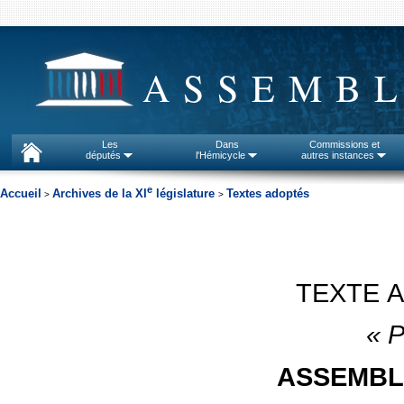
ASSEMBL
Les
Dans
Commissions et
députés
l'Hémicycle
autres instances
e
Accueil
Archives de la XI
législature
Textes adoptés
>
>
TEXTE 
«
P
ASSEMBL