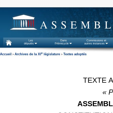
ASSEMBL
Les
Dans
Commissions et
députés
l'Hémicycle
autres instances
e
Accueil
Archives de la XI
législature
Textes adoptés
>
>
TEXTE 
« P
ASSEMBL