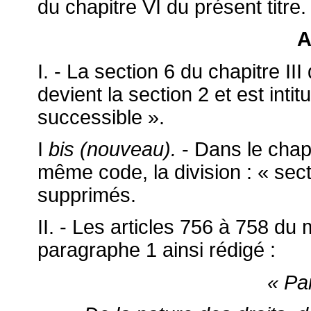
du chapitre VI du présent titre.
A
I. - La section 6 du chapitre III d
devient la section 2 et est intit
successible ».
I
bis (nouveau).
- Dans le chapitr
même code, la division : « secti
supprimés.
II. - Les articles 756 à 758 d
paragraphe 1 ainsi rédigé :
« Pa