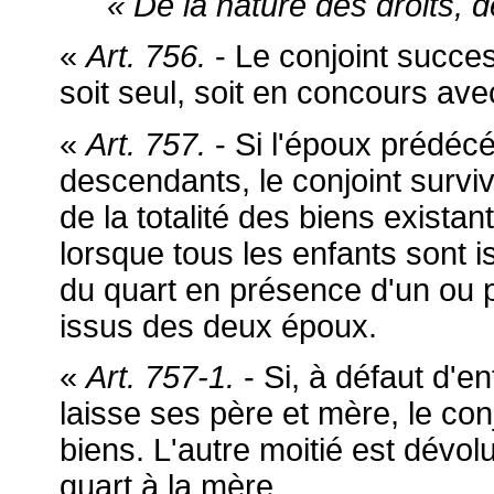
« De la nature des droits, d
«
Art. 756.
- Le conjoint succes
soit seul, soit en concours ave
«
Art. 757.
- Si l'époux prédéc
descendants, le conjoint surviva
de la totalité des biens existan
lorsque tous les enfants sont 
du quart en présence d'un ou p
issus des deux époux.
«
Art. 757-1.
- Si, à défaut d'e
laisse ses père et mère, le conj
biens. L'autre moitié est dévol
quart à la mère.