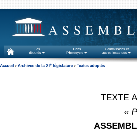
ASSEMBL
Les
Dans
Commissions et
députés
l'Hémicycle
autres instances
e
Accueil
Archives de la XI
législature
Textes adoptés
>
>
TEXTE 
«
P
ASSEMBL