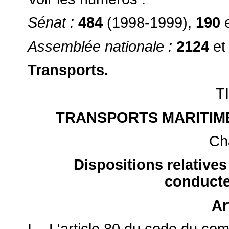
Sénat :
484
(1998-1999),
190
Assemblée nationale :
2124
e
Transports.
T
TRANSPORTS MARITIME
Cha
Dispositions relatives
conducte
Ar
I. - L'article 80 du code du c