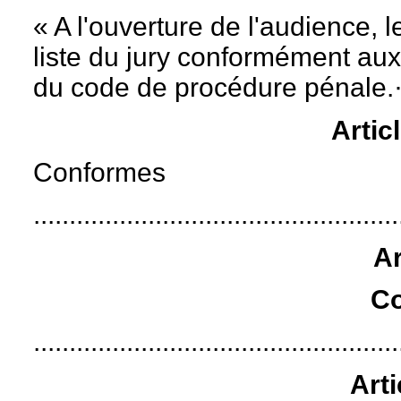
« A l'ouverture de l'audience, l
liste du jury conformément aux
du code de procédure pénale.
Artic
Conformes
...................................................
Ar
C
...................................................
Art