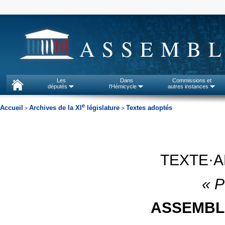
ASSEMBL
Les
Dans
Commissions et
députés
l'Hémicycle
autres instances
e
Accueil
Archives de la XI
législature
Textes adoptés
>
>
TEXTE·
«
P
ASSEMBL