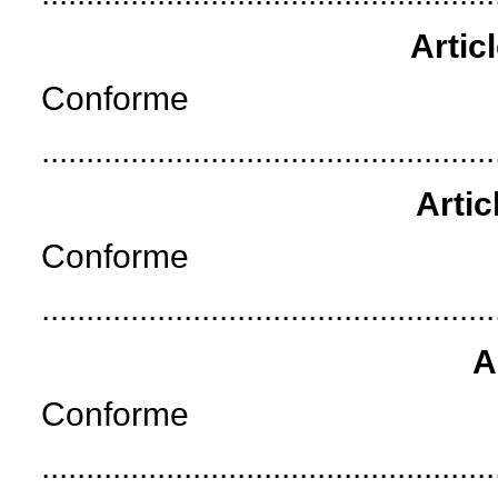
Artic
Conforme
...................................................
Artic
Conforme
...................................................
A
Conforme
...................................................