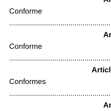
Conforme
...................................................
Ar
Conforme
...................................................
Artic
Conformes
...................................................
Ar