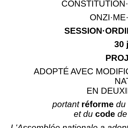
CONSTITUTION
ONZI·ME
SESSION·ORDI
30 
PROJ
ADOPTÉ AVEC MODIFI
NA
EN DEUX
portant
réforme
d
et du
code
de
L'Assemblée nationale a adopté 