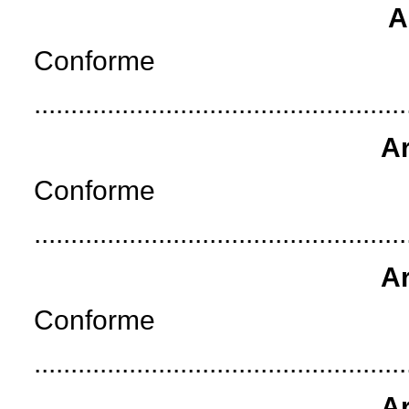
A
Conforme
...................................................
Ar
Conforme
...................................................
Ar
Conforme
...................................................
Ar