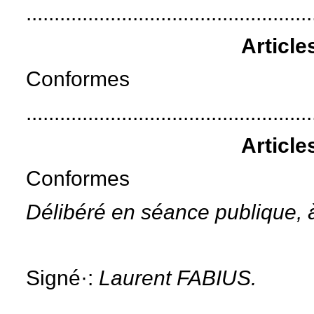
...................................................
Article
Conformes
...................................................
Article
Conformes
Délibéré en séance publique, à
Signé·:
Laurent FABIUS.