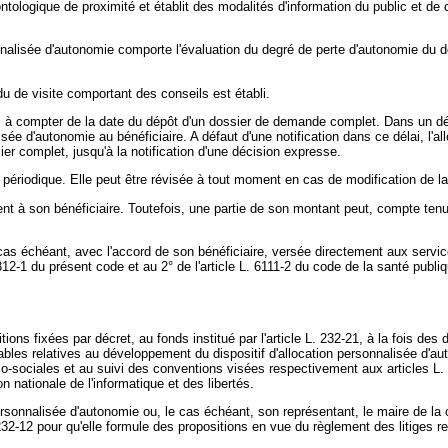
érontologique de proximité et établit des modalités d'information du public et 
alisée d'autonomie comporte l'évaluation du degré de perte d'autonomie du deman
ndu de visite comportant des conseils est établi.
ts à compter de la date du dépôt d'un dossier de demande complet. Dans un dé
alisée d'autonomie au bénéficiaire. A défaut d'une notification dans ce délai, l
er complet, jusqu'à la notification d'une décision expresse.
n périodique. Elle peut être révisée à tout moment en cas de modification de la 
t à son bénéficiaire. Toutefois, une partie de son montant peut, compte tenu
as échéant, avec l'accord de son bénéficiaire, versée directement aux services
312-1 du présent code et au 2° de l'article L. 6111-2 du code de la santé publi
ns fixées par décret, au fonds institué par l'article L. 232-21, à la fois de
bles relatives au développement du dispositif d'allocation personnalisée d'au
ico-sociales et au suivi des conventions visées respectivement aux articles L
 nationale de l'informatique et des libertés.
personnalisée d'autonomie ou, le cas échéant, son représentant, le maire de l
32-12 pour qu'elle formule des propositions en vue du règlement des litiges rel