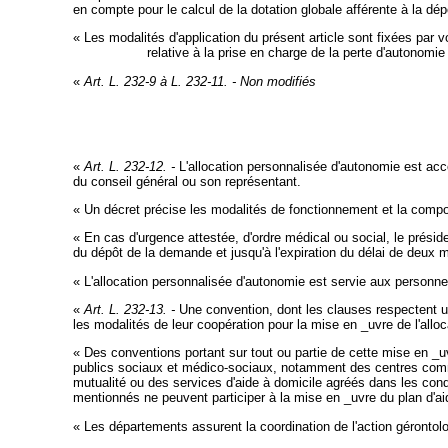
en compte pour le calcul de la dotation globale afférente à la dé
« Les modalités d'application du présent article sont fixées par vo
janvier 0000
relative à la prise en charge de la perte d'autonomi
«
Art. L. 232-9 à L. 232-11. - Non modifiés
«
Art. L. 232-12. -
L'allocation personnalisée d'autonomie est acc
du conseil général ou son représentant.
« Un décret précise les modalités de fonctionnement et la comp
« En cas d'urgence attestée, d'ordre médical ou social, le présiden
du dépôt de la demande et jusqu'à l'expiration du délai de deux mo
« L'allocation personnalisée d'autonomie est servie aux personnes
«
Art. L. 232-13. -
Une convention, dont les clauses respectent un 
les modalités de leur coopération pour la mise en _uvre de l'allo
« Des conventions portant sur tout ou partie de cette mise en _uv
publics sociaux et médico-sociaux, notamment des centres commu
mutualité ou des services d'aide à domicile agréés dans les condi
mentionnés ne peuvent participer à la mise en _uvre du plan d'aide
« Les départements assurent la coordination de l'action gérontolo