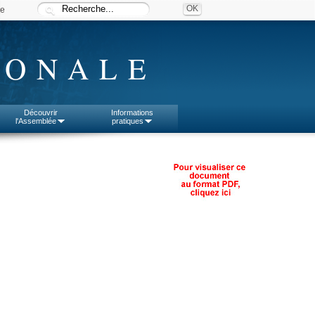
ée
IONALE
Découvrir
Informations
l'Assemblée
pratiques