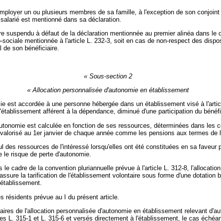
 employer un ou plusieurs membres de sa famille, à l'exception de son conjoint
n salarié est mentionné dans sa déclaration.
e suspendu à défaut de la déclaration mentionnée au premier alinéa dans le déla
-sociale mentionnée à l'article L. 232-3, soit en cas de non-respect des disposi
l de son bénéficiaire.
« Sous-section 2
« Allocation personnalisée d'autonomie en établissement
ie est accordée à une personne hébergée dans un établissement visé à l'artic
'établissement afférent à la dépendance, diminué d'une participation du bénéfic
'autonomie est calculée en fonction de ses ressources, déterminées dans les co
revalorisé au 1er janvier de chaque année comme les pensions aux termes de la
 des ressources de l'intéressé lorsqu'elles ont été constituées en sa faveur p
 le risque de perte d'autonomie.
 le cadre de la convention pluriannuelle prévue à l'article L. 312-8, l'allocati
 assure la tarification de l'établissement volontaire sous forme d'une dotation
'établissement.
es résidents prévue au I du présent article.
iaires de l'allocation personnalisée d'autonomie en établissement relevant d'a
les L. 315-1 et L. 315-6 et versés directement à l'établissement, le cas éché