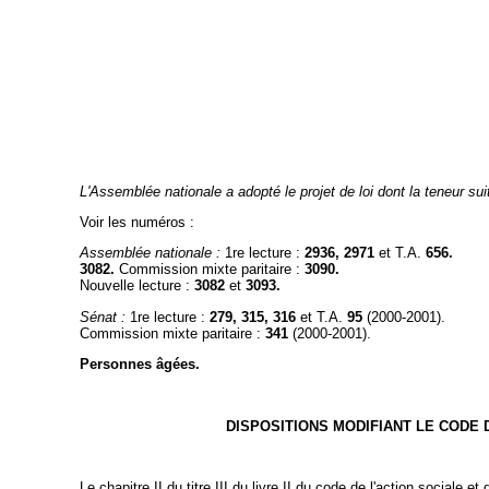
L'Assemblée nationale a adopté le projet de loi dont la teneur suit
Voir les numéros :
Assemblée nationale :
1re lecture :
2936, 2971
et T.A.
656.
3082.
Commission mixte paritaire :
3090.
Nouvelle lecture :
3082
et
3093.
Sénat :
1re lecture :
279, 315, 316
et T.A.
95
(2000-2001).
Commission mixte paritaire :
341
(2000-2001).
Personnes âgées.
DISPOSITIONS MODIFIANT LE CODE 
Le chapitre II du titre III du livre II du code de l'action sociale et