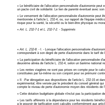
« Le bénéficiaire de l'allocation personnalisée d'autonomie peut
un pacte civil de solidarité. Le lien de parenté éventuel avec so
« Le versement de l'allocation personnalisée d'autonomie peut êtr
mentionnée à l'article L. 232-4, ou, sur rapport de l'équipe médico
risque pour la santé, la sécurité ou le bien-être physique ou mora
«
Art. L. 232-7-1 et L. 232-7-2. - Supprimés
«
Art. L. 232-8. -
I.
-
Lorsque l'allocation personnalisée d'autonom
correspondant à son degré de perte d'autonomie dans le tarif de l
« La participation du bénéficiaire de l'allocation personnalisée d
deuxième alinéa de l'article L. 232-4, selon un barème national 
« Les rentes viagères ne sont pas prises en compte pour le calcul
constituées par lui-même ou son conjoint pour se prémunir contre
« II
.
-Par dérogation aux dispositions de l'article L. 232-15 et dans
expérimental, être versée par le président du conseil général qui
compte le niveau de perte d'autonomie moyen des résidents de l
« Cette dotation budgétaire globale n'inclut pas la participation d
« Les tarifs afférents à la dépendance pour les résidents bénéfic
a le pouvoir de tarification sont calculés conformément aux artic