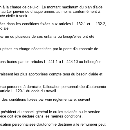
tion à la charge de celui-ci. Le montant maximum du plan d'aide
orisé au 1er janvier de chaque année, au moins conformément à
e civile à venir.
es dans les conditions fixées aux articles L. 132-1 et L. 132-2,
ciale.
ar un ou plusieurs de ses enfants ou lorsqu'elles ont été
s prises en charge nécessitées par la perte d'autonomie de
ons fixées par les articles L. 441-1 à L. 443-10 ou hébergées
araissent les plus appropriées compte tenu du besoin d'aide et
ierce personne à domicile, l'allocation personnalisée d'autonomie
article L. 129-1 du code du travail.
s des conditions fixées par voie réglementaire, suivant
u président du conseil général le ou les salariés ou le service
rvice doit être déclaré dans les mêmes conditions.
'allocation personnalisée d'autonomie destinée à le rémunérer peut