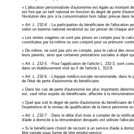
« L'allocation personnalisée d'autonomie est égale au montant de l
est fixé par un tarif national en fonction du degré de perte d'aut
l'évolution des prix à la consommation hors tabac prévue dans le 
«
Art. L. 232-4. -
La participation du bénéficiaire de l'allocation
selon un barème national revalorisé au 1er janvier de chaque an
« Les rentes viagères ne sont pas prises en compte pour le calcul
constituées par lui-même ou son conjoint pour se prémunir contre
« De même, ne sont pas pris en compte, pour le calcul des ressou
leurs parents, ainsi que certaines prestations sociales à objet spé
«
Art. L. 232-5. -
Pour l'application de l'article L. 232-3, sont c
dans un établissement visé au II de l'article L. 312-8.
«
Art. L. 232-6. -
L'équipe médico-sociale recommande, dans le plan
de l'état de perte d'autonomie du bénéficiaire.
« Dans les cas de perte d'autonomie les plus importants déterminés
est, sauf refus exprès du bénéficiaire, affectée à la rémunération 
« Quel que soit le degré de perte d'autonomie du bénéficiaire de 
l'expérience et le niveau de qualification de la tierce personne ou 
«
Art. L. 232-7. -
Dans le délai d'un mois à compter de la notificati
d'aide à domicile à la rémunération desquels est utilisée l'alloc
« Si le bénéficiaire choisit de recourir à un service d'aide à domi
être versée sous forme de titre emploi-service.