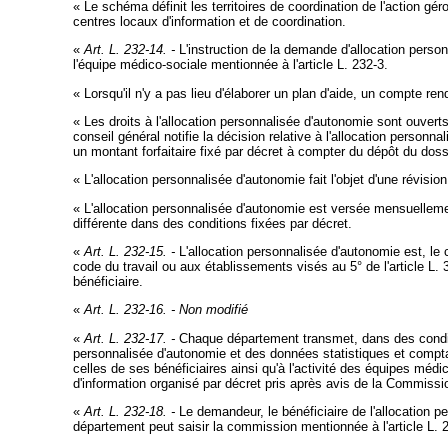
« Le schéma définit les territoires de coordination de l'action g
centres locaux d'information et de coordination.
«
Art. L. 232-14. -
L'instruction de la demande d'allocation personn
l'équipe médico-sociale mentionnée à l'article L. 232-3.
« Lorsqu'il n'y a pas lieu d'élaborer un plan d'aide, un compte re
« Les droits à l'allocation personnalisée d'autonomie sont ouver
conseil général notifie la décision relative à l'allocation personn
un montant forfaitaire fixé par décret à compter du dépôt du dossi
« L'allocation personnalisée d'autonomie fait l'objet d'une révisio
« L'allocation personnalisée d'autonomie est versée mensuellemen
différente dans des conditions fixées par décret.
«
Art. L. 232-15. -
L'allocation personnalisée d'autonomie est, le c
code du travail ou aux établissements visés au 5° de l'article L. 
bénéficiaire.
«
Art. L. 232-16. -
Non modifié
«
Art. L. 232-17. -
Chaque département transmet, dans des conditio
personnalisée d'autonomie et des données statistiques et compta
celles de ses bénéficiaires ainsi qu'à l'activité des équipes méd
d'information organisé par décret pris après avis de la Commission
«
Art. L. 232-18. -
Le demandeur, le bénéficiaire de l'allocation 
département peut saisir la commission mentionnée à l'article L. 2