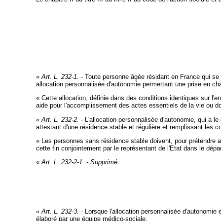
«
Art. L. 232-1.
- Toute personne âgée résidant en France qui se 
allocation personnalisée d'autonomie permettant une prise en ch
« Cette allocation, définie dans des conditions identiques sur l'e
aide pour l'accomplissement des actes essentiels de la vie ou don
«
Art. L. 232-2. -
L'allocation personnalisée d'autonomie, qui a le
attestant d'une résidence stable et régulière et remplissant les c
« Les personnes sans résidence stable doivent, pour prétendre au
cette fin conjointement par le représentant de l'Etat dans le dépa
«
Art. L. 232-2-1. -
Supprimé
«
Art. L. 232-3.
- Lorsque l'allocation personnalisée d'autonomie e
élaboré par une équipe médico-sociale.