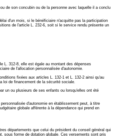
 ou de son concubin ou de la personne avec laquelle il a conclu
i d'un mois, si le bénéficiaire n'acquitte pas la participation
tions de l'article L. 232-6, soit si le service rendu présente un
le L. 312-8, elle est égale au montant des dépenses
iaire de l'allocation personnalisée d'autonomie.
nditions fixées aux articles L. 132-1 et L. 132-2 ainsi qu'au
 loi de financement de la sécurité sociale.
ar un ou plusieurs de ses enfants ou lorsqu'elles ont été
on personnalisée d'autonomie en établissement peut, à titre
 budgétaire globale afférente à la dépendance qui prend en
utres départements que celui du président du conseil général qui
ant, sous forme de dotation globale. Ces versements sont pris