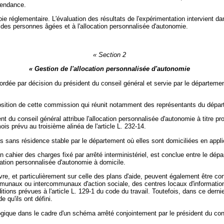
pendance.
ie réglementaire. L'évaluation des résultats de l'expérimentation intervient dans
e des personnes âgées et à l'allocation personnalisée d'autonomie.
« Section 2
« Gestion de l'allocation personnalisée d'autonomie
ordée par décision du président du conseil général et servie par le départeme
osition de cette commission qui réunit notamment des représentants du dépar
t du conseil général attribue l'allocation personnalisée d'autonomie à titre prov
is prévu au troisième alinéa de l'article L. 232-14.
 sans résidence stable par le département où elles sont domiciliées en applicat
cahier des charges fixé par arrêté interministériel, est conclue entre le dép
cation personnalisée d'autonomie à domicile.
re, et particulièrement sur celle des plans d'aide, peuvent également être co
naux ou intercommunaux d'action sociale, des centres locaux d'information 
tions prévues à l'article L. 129-1 du code du travail. Toutefois, dans ce dern
 qu'ils ont défini.
gique dans le cadre d'un schéma arrêté conjointement par le président du cons