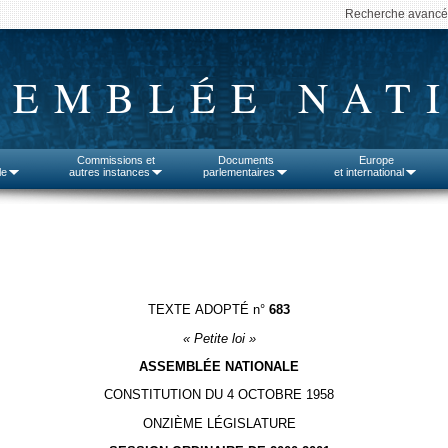
Recherche avanc
SEMBLÉE NAT
Commissions et
Documents
Europe
le
autres instances
parlementaires
et international
TEXTE ADOPTÉ n°
683
« Petite loi »
ASSEMBLÉE NATIONALE
CONSTITUTION DU 4 OCTOBRE 1958
ONZIÈME LÉGISLATURE