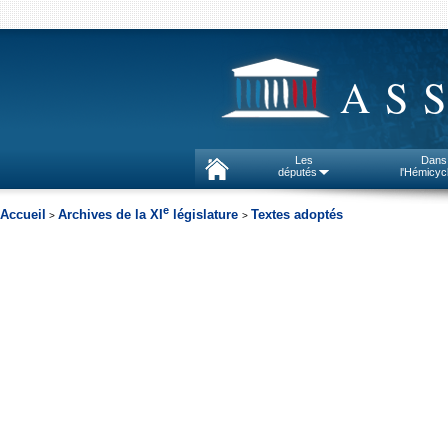
AS
Les
Dans
députés
l'Hémicyc
e
Accueil
Archives de la XI
législature
Textes adoptés
>
>