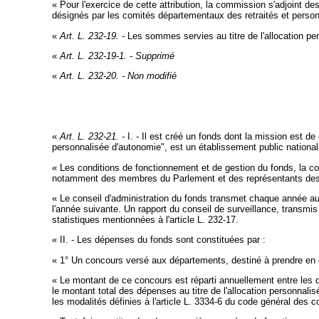
« Pour l'exercice de cette attribution, la commission s'adjoint d
désignés par les comités départementaux des retraités et perso
«
Art. L. 232-19. -
Les sommes servies au titre de l'allocation per
«
Art. L. 232-19-1. - Supprimé
«
Art. L. 232-20. - Non modifié
«
Art. L. 232-21. -
I. - Il est créé un fonds dont la mission est d
personnalisée d'autonomie", est un établissement public national 
« Les conditions de fonctionnement et de gestion du fonds, la co
notamment des membres du Parlement et des représentants des d
« Le conseil d'administration du fonds transmet chaque année au
l'année suivante. Un rapport du conseil de surveillance, transmi
statistiques mentionnées à l'article L. 232-17.
« II. - Les dépenses du fonds sont constituées par :
« 1° Un concours versé aux départements, destiné à prendre en ch
« Le montant de ce concours est réparti annuellement entre les d
le montant total des dépenses au titre de l'allocation personnali
les modalités définies à l'article L. 3334-6 du code général des 