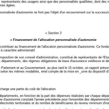
es représentants des usagers ainsi que des personnalités qualifiées, dont des
nnes âgées.
sonnalisée d'autonomie ne font pas l'objet d'un recouvrement sur la succession 
« Section 3
« Financement de l'allocation personnalisée d'autonomie
e contribuer au financement de l'allocation personnalisée d'autonomie. Ce fon
à caractère administratif.
mposition de son conseil d'administration, constitué de représentants de l'Eta
épartements, des régimes obligatoires de base d'assurance vieillesse et de
 Parlement et au Gouvernement, au plus tard le 15 octobre, un rapport présen
s selon les mêmes modalités, rend compte de la mise en _uvre du dispositif d'
arge une partie du coût de l'allocation.
épartements, en fonction de la part des dépenses réalisées par chaque départ
sée d'autonomie constaté l'année précédente pour l'ensemble des départements 
collectivités territoriales et du nombre de bénéficiaires du revenu minimum d'i