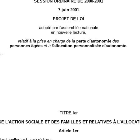
SESSION ORDINAIRE DE 2000-2001
7 juin 2001
PROJET DE LOI
adopté par l'assemblée nationale
en nouvelle lecture,
relatif à la prise en charge de la
perte d'autonomie
des
personnes âgées
et à l'
allocation personnalisée d'autonomie.
 :
TITRE Ier
DE L'ACTION SOCIALE ET DES FAMILLES ET RELATIVES À L'ALLOC
Article 1er
 des familles est ainsi rédigé :