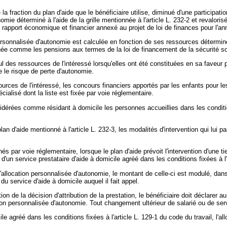
a fraction du plan d'aide que le bénéficiaire utilise, diminué d'une participa
onomie déterminé à l'aide de la grille mentionnée à l'article L. 232-2 et reval
rapport économique et financier annexé au projet de loi de finances pour l'anné
 personnalisée d'autonomie est calculée en fonction de ses ressources déterminé
née comme les pensions aux termes de la loi de financement de la sécurité so
 des ressources de l'intéressé lorsqu'elles ont été constituées en sa faveur p
 le risque de perte d'autonomie.
rces de l'intéressé, les concours financiers apportés par les enfants pour le
cialisé dont la liste est fixée par voie réglementaire.
onsidérées comme résidant à domicile les personnes accueillies dans les conditi
 d'aide mentionné à l'article L. 232-3, les modalités d'intervention qui lui p
 par voie réglementaire, lorsque le plan d'aide prévoit l'intervention d'une t
d'un service prestataire d'aide à domicile agréé dans les conditions fixées à l'
l'allocation personnalisée d'autonomie, le montant de celle-ci est modulé, dan
du service d'aide à domicile auquel il fait appel.
on de la décision d'attribution de la prestation, le bénéficiaire doit déclarer a
ation personnalisée d'autonomie. Tout changement ultérieur de salarié ou de se
cile agréé dans les conditions fixées à l'article L. 129-1 du code du travail, l