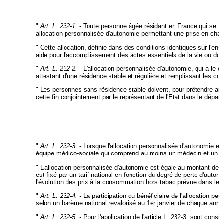
"
Art. L. 232-1.
- Toute personne âgée résidant en France qui se 
allocation personnalisée d'autonomie permettant une prise en ch
" Cette allocation, définie dans des conditions identiques sur l'e
aide pour l'accomplissement des actes essentiels de la vie ou don
"
Art. L. 232-2. -
L'allocation personnalisée d'autonomie, qui a le 
attestant d'une résidence stable et régulière et remplissant les c
" Les personnes sans résidence stable doivent, pour prétendre au 
cette fin conjointement par le représentant de l'Etat dans le dépa
"
Art. L. 232-3.
- Lorsque l'allocation personnalisée d'autonomie e
équipe médico-sociale qui comprend au moins un médecin et un t
" L'allocation personnalisée d'autonomie est égale au montant de l
est fixé par un tarif national en fonction du degré de perte d'aut
l'évolution des prix à la consommation hors tabac prévue dans le 
"
Art. L. 232-4. -
La participation du bénéficiaire de l'allocation 
selon un barème national revalorisé au 1er janvier de chaque an
"
Art. L. 232-5. -
Pour l'application de l'article L. 232-3, sont co