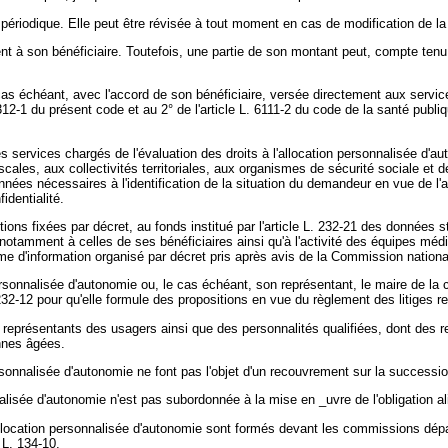
n périodique. Elle peut être révisée à tout moment en cas de modification de la 
t à son bénéficiaire. Toutefois, une partie de son montant peut, compte tenu 
as échéant, avec l'accord de son bénéficiaire, versée directement aux services 
312-1 du présent code et au 2° de l'article L. 6111-2 du code de la santé publi
les services chargés de l'évaluation des droits à l'allocation personnalisée d
ales, aux collectivités territoriales, aux organismes de sécurité sociale et d
ées nécessaires à l'identification de la situation du demandeur en vue de l'att
identialité.
s fixées par décret, au fonds institué par l'article L. 232-21 des données sta
 notamment à celles de ses bénéficiaires ainsi qu'à l'activité des équipes mé
me d'information organisé par décret pris après avis de la Commission nationale
personnalisée d'autonomie ou, le cas échéant, son représentant, le maire de la
32-12 pour qu'elle formule des propositions en vue du règlement des litiges rel
es représentants des usagers ainsi que des personnalités qualifiées, dont des
nnes âgées.
onnalisée d'autonomie ne font pas l'objet d'un recouvrement sur la succession 
nalisée d'autonomie n'est pas subordonnée à la mise en _uvre de l'obligation ali
'allocation personnalisée d'autonomie sont formés devant les commissions dép
 L. 134-10.