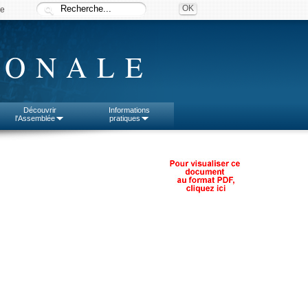
ée
IONALE
Découvrir
Informations
l'Assemblée
pratiques