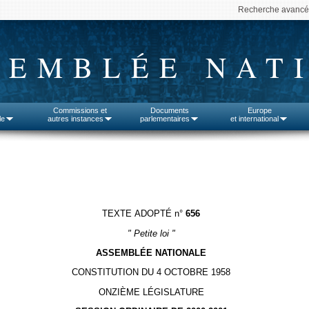
Recherche avanc
SEMBLÉE NAT
Commissions et
Documents
Europe
le
autres instances
parlementaires
et international
TEXTE ADOPTÉ n°
656
" Petite loi "
ASSEMBLÉE NATIONALE
CONSTITUTION DU 4 OCTOBRE 1958
ONZIÈME LÉGISLATURE