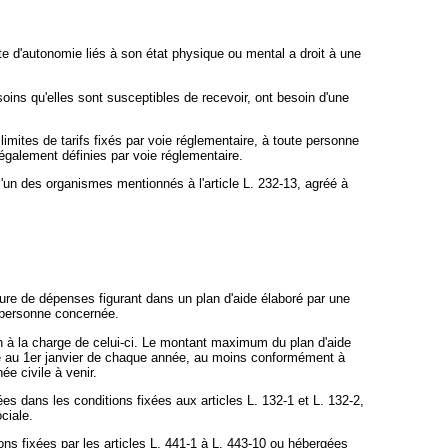
 d'autonomie liés à son état physique ou mental a droit à une
soins qu'elles sont susceptibles de recevoir, ont besoin d'une
imites de tarifs fixés par voie réglementaire, à toute personne
, également définies par voie réglementaire.
l'un des organismes mentionnés à l'article L. 232-13, agréé à
ture de dépenses figurant dans un plan d'aide élaboré par une
 personne concernée.
ion à la charge de celui-ci. Le montant maximum du plan d'aide
orisé au 1er janvier de chaque année, au moins conformément à
e civile à venir.
es dans les conditions fixées aux articles L. 132-1 et L. 132-2,
ciale.
ons fixées par les articles L. 441-1 à L. 443-10 ou hébergées