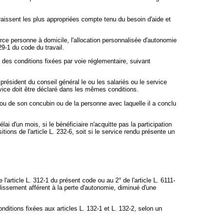
raissent les plus appropriées compte tenu du besoin d'aide et
erce personne à domicile, l'allocation personnalisée d'autonomie
29-1 du code du travail.
 des conditions fixées par voie réglementaire, suivant
 président du conseil général le ou les salariés ou le service
rvice doit être déclaré dans les mêmes conditions.
 ou de son concubin ou de la personne avec laquelle il a conclu
i d'un mois, si le bénéficiaire n'acquitte pas la participation
tions de l'article L. 232-6, soit si le service rendu présente un
article L. 312-1 du présent code ou au 2° de l'article L. 6111-
lissement afférent à la perte d'autonomie, diminué d'une
nditions fixées aux articles L. 132-1 et L. 132-2, selon un