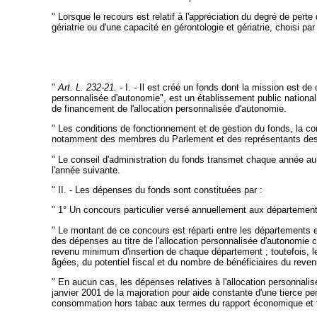
" Lorsque le recours est relatif à l'appréciation du degré de pert
gériatrie ou d'une capacité en gérontologie et gériatrie, choisi pa
"
Art. L. 232-21. -
I. - Il est créé un fonds dont la mission est d
personnalisée d'autonomie", est un établissement public national
de financement de l'allocation personnalisée d'autonomie.
" Les conditions de fonctionnement et de gestion du fonds, la co
notamment des membres du Parlement et des représentants des d
" Le conseil d'administration du fonds transmet chaque année au
l'année suivante.
" II. - Les dépenses du fonds sont constituées par :
" 1° Un concours particulier versé annuellement aux département
" Le montant de ce concours est réparti entre les départements e
des dépenses au titre de l'allocation personnalisée d'autonomie 
revenu minimum d'insertion de chaque département ; toutefois, 
âgées, du potentiel fiscal et du nombre de bénéficiaires du rev
" En aucun cas, les dépenses relatives à l'allocation personnal
janvier 2001 de la majoration pour aide constante d'une tierce p
consommation hors tabac aux termes du rapport économique et fina