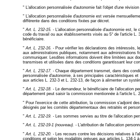
" L'allocation personnalisée d'autonomie fait l'objet d'une révisio
" L'allocation personnalisée d'autonomie est versée mensuellemen
différente dans des conditions fixées par décret.
"
Art. L. 232-15. -
L'allocation personnalisée d'autonomie est, le c
code du travail ou aux établissements visés au 5° de l'article L. 
bénéficiaire.
"
Art. L. 232-16. -
Pour vérifier les déclarations des intéressés, 
aux administrations publiques, notamment aux administrations fisc
communiquer. Lesdites informations doivent être limitées aux donn
transmises et utilisées dans des conditions garantissant leur conf
"
Art. L. 232-17. -
Chaque département transmet, dans des condition
personnalisée d'autonomie, à ses principales caractéristiques et
aux articles L. 232-3 et L. 232-13, de façon à alimenter un systè
"
Art. L. 232-18. -
Le demandeur, le bénéficiaire de l'allocation 
département peut saisir la commission mentionnée à l'article L. 2
" Pour l'exercice de cette attribution, la commission s'adjoint d
désignés par les comités départementaux des retraités et perso
"
Art. L. 232-19. -
Les sommes servies au titre de l'allocation pers
"
Art. L. 232-19-1 (nouveau). -
L'attribution de l'allocation person
"
Art. L. 232-20. -
Les recours contre les décisions relatives à l
conditions et selon les modalités prévues aux articles L. 134-1 à