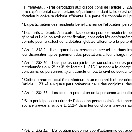
" II
(nouveau).
- Par dérogation aux dispositions de l'article L. 23
titre expérimental dans certains départements dont la liste est dé
dotation budgétaire globale afférente à la perte d'autonomie qui
" La participation des résidents bénéficiaires de l'allocation per
" Les tarifs afférents à la perte d'autonomie pour les résidents 
général qui a le pouvoir de tarification, sont calculés conformém
compte pour le calcul de la dotation globale afférente à la perte 
"
Art. L. 232-9. -
Il est garanti aux personnes accueillies dans les
leur disposition après paiement des prestations à leur charge men
"
Art. L. 232-10. -
Lorsque les conjoints, les concubins ou les pers
mentionnées aux 2° et 3° de l'article L. 315-1 restant à la char
concubins ou personnes ayant conclu un pacte civil de solidarité r
" Cette somme ne peut être inférieure à un montant fixé par décret
l'article L. 231-4 auxquels peut prétendre celui des conjoints, d
"
Art. L. 232-11. -
Les droits à prestation de la personne accueilli
" Si la participation au titre de l'allocation personnalisée d'auton
sociale prévue à l'article L. 231-4 dans les conditions prévues au l
"
Art. L. 232-12. -
L'allocation personnalisée d'autonomie est acc