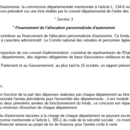
e d'autonomie, la commission départementale mentionnée à l'article L. 134-6 recu
r son président sur une liste établie par le conseil départemental de l'ordre de
" Section 3
" Financement de l'allocation personnalisée d'autonomie
e contribuer au financement de l'allocation personnalisée d'autonomie. Ce fon
 à caractère administratif. Le Comité national des retraités et personnes âgée
mposition de son conseil d'administration, constitué de représentants de l'Eta
épartements, des régimes obligatoires de base d'assurance vieillesse et de
 Parlement et au Gouvernement, au plus tard le 15 octobre, un rapport présen
s.
n fonction de la part des dépenses réalisées par chaque département au titre 
constaté l'année précédente pour l'ensemble des départements ; il est modulé e
les deux premières années de fonctionnement du fonds, ce concours est répar
enu minimum d'insertion de chaque département.
isée d'autonomie laissées à la charge de chaque département ne peuvent excé
ersonne mentionnée à l'article L. 355-1 du code de la sécurité sociale ; ce mo
ncier annexé au projet de loi de finances pour l'année civile à venir.