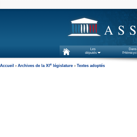
AS
Les
Dans
députés
l'Hémicyc
e
Accueil
Archives de la XI
législature
Textes adoptés
>
>