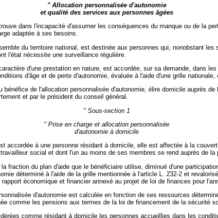
" Allocation personnalisée d'autonomie
et qualité des services aux personnes âgées
trouve dans l'incapacité d'assumer les conséquences du manque ou de la perte
arge adaptée à ses besoins.
nsemble du territoire national, est destinée aux personnes qui, nonobstant les 
t l'état nécessite une surveillance régulière.
caractère d'une prestation en nature, est accordée, sur sa demande, dans les l
onditions d'âge et de perte d'autonomie, évaluée à l'aide d'une grille nationale
bénéfice de l'allocation personnalisée d'autonomie, élire domicile auprès de 
rtement et par le président du conseil général.
" Sous-section 1
" Prise en charge et allocation personnalisée
d'autonomie à domicile
st accordée à une personne résidant à domicile, elle est affectée à la couver
ravailleur social et dont l'un au moins de ses membres se rend auprès de la
a fraction du plan d'aide que le bénéficiaire utilise, diminué d'une participat
onomie déterminé à l'aide de la grille mentionnée à l'article L. 232-2 et reval
rapport économique et financier annexé au projet de loi de finances pour l'anné
personnalisée d'autonomie est calculée en fonction de ses ressources déterminé
née comme les pensions aux termes de la loi de financement de la sécurité so
nsidérées comme résidant à domicile les personnes accueillies dans les conditi