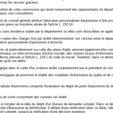
iner les recours gracieux.
osition de cette commission qui réunit notamment des représentants du dépar
 avec voix consultative.
t du conseil général attribue l'allocation personnalisée d'autonomie à titre pro
is prévu au troisième alinéa de l'article L. 232-14.
 sans résidence stable par le département où elles sont domiciliées en applicat
cahier des charges fixé par arrêté interministériel, est conclue entre le dépa
cation personnalisée d'autonomie à domicile.
re, et particulièrement sur celle des plans d'aide, peuvent également être co
naux ou intercommunaux d'action sociale, des centres locaux d'information 
tions prévues à l'article L. 129-1 du code du travail. Toutefois, dans ce dern
 qu'ils ont défini.
gique dans le cadre d'un schéma arrêté conjointement par le président du cons
rontologique de proximité et établit des modalités d'information du public et 
alisée d'autonomie comporte l'évaluation du degré de perte d'autonomie du deman
du de visite comportant des conseils est établi.
ts à compter de la date du dépôt d'un dossier de demande complet. Dans un dé
alisée d'autonomie au bénéficiaire. A défaut d'une notification dans ce délai, l
er complet, jusqu'à la notification d'une décision expresse.