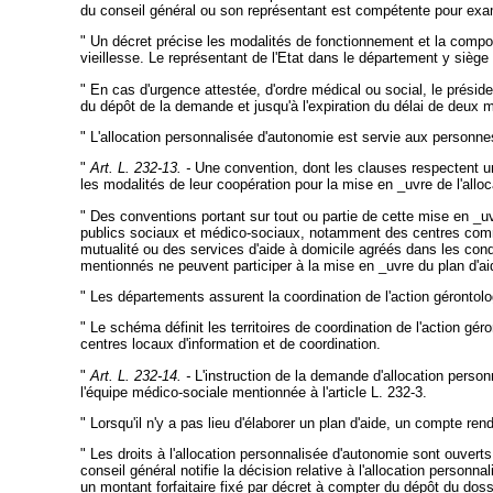
du conseil général ou son représentant est compétente pour exam
" Un décret précise les modalités de fonctionnement et la comp
vieillesse. Le représentant de l'Etat dans le département y siège
" En cas d'urgence attestée, d'ordre médical ou social, le présiden
du dépôt de la demande et jusqu'à l'expiration du délai de deux mo
" L'allocation personnalisée d'autonomie est servie aux personnes
"
Art. L. 232-13. -
Une convention, dont les clauses respectent un 
les modalités de leur coopération pour la mise en _uvre de l'allo
" Des conventions portant sur tout ou partie de cette mise en _uv
publics sociaux et médico-sociaux, notamment des centres commu
mutualité ou des services d'aide à domicile agréés dans les condi
mentionnés ne peuvent participer à la mise en _uvre du plan d'aide
" Les départements assurent la coordination de l'action gérontolo
" Le schéma définit les territoires de coordination de l'action gé
centres locaux d'information et de coordination.
"
Art. L. 232-14. -
L'instruction de la demande d'allocation personn
l'équipe médico-sociale mentionnée à l'article L. 232-3.
" Lorsqu'il n'y a pas lieu d'élaborer un plan d'aide, un compte ren
" Les droits à l'allocation personnalisée d'autonomie sont ouver
conseil général notifie la décision relative à l'allocation personn
un montant forfaitaire fixé par décret à compter du dépôt du dossi