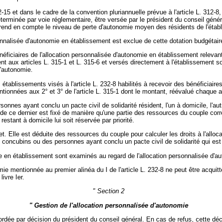
2-15 et dans le cadre de la convention pluriannuelle prévue à l'article L. 312-
terminée par voie réglementaire, être versée par le président du conseil généra
 prend en compte le niveau de perte d'autonomie moyen des résidents de l'étab
sonnalisée d'autonomie en établissement est exclue de cette dotation budgétair
bénéficiaires de l'allocation personnalisée d'autonomie en établissement releva
ent aux articles L. 315-1 et L. 315-6 et versés directement à l'établissement
d'autonomie.
 établissements visés à l'article L. 232-8 habilités à recevoir des bénéficiai
tionnées aux 2° et 3° de l'article L. 315-1 dont le montant, réévalué chaque a
onnes ayant conclu un pacte civil de solidarité résident, l'un à domicile, l'a
ge de ce dernier est fixé de manière qu'une partie des ressources du couple c
estant à domicile lui soit réservée par priorité.
. Elle est déduite des ressources du couple pour calculer les droits à l'alloca
es concubins ou des personnes ayant conclu un pacte civil de solidarité qui est
e en établissement sont examinés au regard de l'allocation personnalisée d'auton
omie mentionnée au premier alinéa du I de l'article L. 232-8 ne peut être acquitt
ivre Ier.
" Section 2
" Gestion de l'allocation personnalisée d'autonomie
ordée par décision du président du conseil général. En cas de refus, cette dé