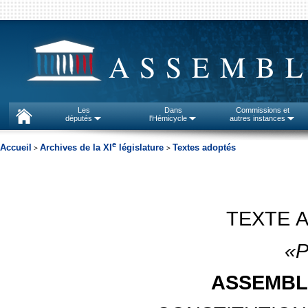
ASSEMBL
Les
Dans
Commissions et
députés
l'Hémicycle
autres instances
e
Accueil
Archives de la XI
législature
Textes adoptés
>
>
TEXTE 
«P
ASSEMBL