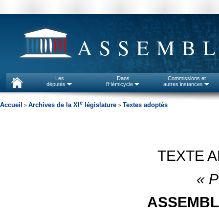
ASSEMBL
Les
Dans
Commissions et
députés
l'Hémicycle
autres instances
e
Accueil
Archives de la XI
législature
Textes adoptés
>
>
TEXTE 
«
P
ASSEMBL