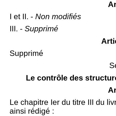
Ar
I et II. -
Non modifiés
III. -
Supprimé
Art
Supprimé
S
Le contrôle des structur
Ar
Le chapitre Ier du titre III du l
ainsi rédigé :