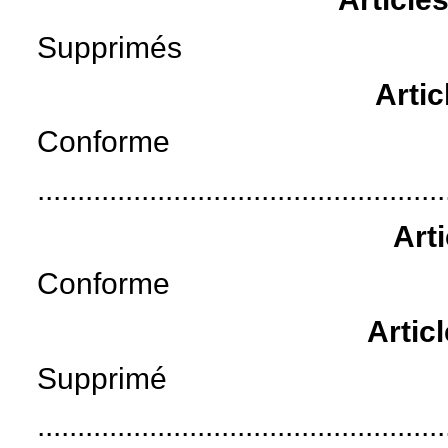
Supprimés
Artic
Conforme
...................................................
Art
Conforme
Artic
Supprimé
...................................................