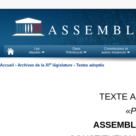
ASSEMBL
Les
Dans
Commissions et
députés
l'Hémicycle
autres instances
e
Accueil
Archives de la XI
législature
Textes adoptés
>
>
TEXTE 
«P
ASSEMBL