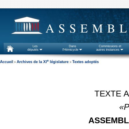
ASSEMBL
Les
Dans
Commissions et
députés
l'Hémicycle
autres instances
e
Accueil
Archives de la XI
législature
Textes adoptés
>
>
TEXTE 
«P
ASSEMBL