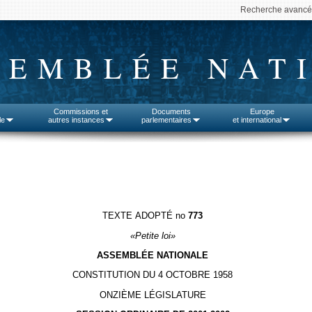
Recherche avanc
SEMBLÉE NAT
Commissions et
Documents
Europe
le
autres instances
parlementaires
et international
TEXTE ADOPTÉ no
773
«Petite loi»
ASSEMBLÉE NATIONALE
CONSTITUTION DU 4 OCTOBRE 1958
ONZIÈME LÉGISLATURE