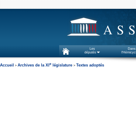
AS
Les
Dans
députés
l'Hémicyc
e
Accueil
Archives de la XI
législature
Textes adoptés
>
>