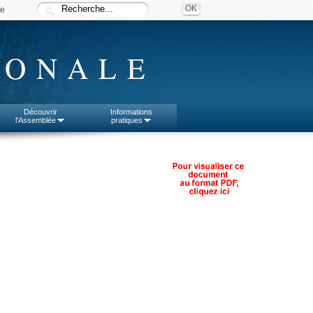
ée
IONALE
Découvrir
Informations
l'Assemblée
pratiques