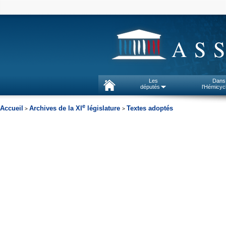
AS
Les
Dans
députés
l'Hémicyc
e
Accueil
Archives de la XI
législature
Textes adoptés
>
>