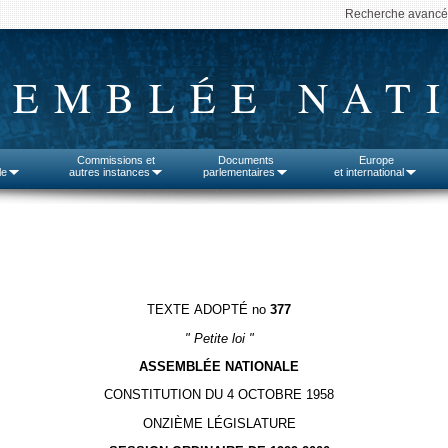
Recherche avanc
SEMBLÉE NAT
Commissions et
Documents
Europe
le
autres instances
parlementaires
et international
TEXTE ADOPTÉ no
377
"
Petite loi "
ASSEMBLÉE NATIONALE
CONSTITUTION DU 4 OCTOBRE 1958
ONZIÈME LÉGISLATURE