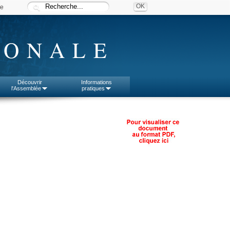
ée
IONALE
Découvrir
Informations
l'Assemblée
pratiques