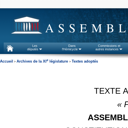
ASSEMBL
Les
Dans
Commissions et
députés
l'Hémicycle
autres instances
e
Accueil
Archives de la XI
législature
Textes adoptés
>
>
TEXTE 
« P
ASSEMBL