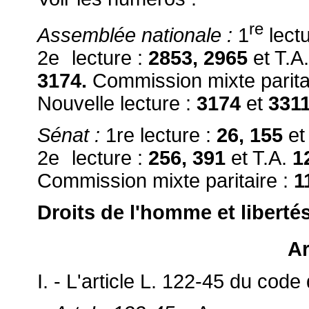
re
Assemblée nationale
:
1
lect
2e
r
lecture :
2853, 2965
et T.A
3174.
Commission mixte parita
Nouvelle lecture :
3174
et
3311
Sénat :
1re lecture :
26, 155
et
2e
r
lecture :
256, 391
et T.A.
1
Commission mixte paritaire :
1
Droits de l'homme et liberté
Ar
I. - L'article L. 122-45 du code 