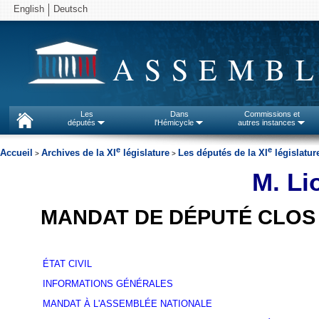
English
Deutsch
ASSEMBL
Les
Dans
Commissions et
députés
l'Hémicycle
autres instances
e
e
Accueil
Archives de la XI
législature
Les députés de la XI
législatur
>
>
M. Li
MANDAT DE DÉPUTÉ CLOS
ÉTAT CIVIL
INFORMATIONS GÉNÉRALES
MANDAT À L'ASSEMBLÉE NATIONALE