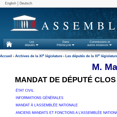
English
Deutsch
ASSEMBL
Les
Dans
Commissions et
députés
l'Hémicycle
autres instances
e
e
Accueil
Archives de la XI
législature
Les députés de la XI
législatur
>
>
M. Ma
MANDAT DE DÉPUTÉ CLOS
ÉTAT CIVIL
INFORMATIONS GÉNÉRALES
MANDAT À L'ASSEMBLÉE NATIONALE
ANCIENS MANDATS ET FONCTIONS A L'ASSEMBLÉE NATION