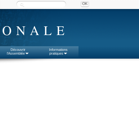
IONALE
Découvrir
Informations
l'Assemblée
pratiques