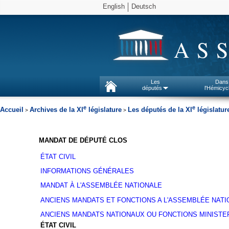
English
Deutsch
AS
Les
Dans
députés
l'Hémicyc
e
e
Accueil
Archives de la XI
législature
Les députés de la XI
législatur
>
>
MANDAT DE DÉPUTÉ CLOS
ÉTAT CIVIL
INFORMATIONS GÉNÉRALES
MANDAT À L'ASSEMBLÉE NATIONALE
ANCIENS MANDATS ET FONCTIONS A L'ASSEMBLÉE NATI
ANCIENS MANDATS NATIONAUX OU FONCTIONS MINISTE
ÉTAT CIVIL