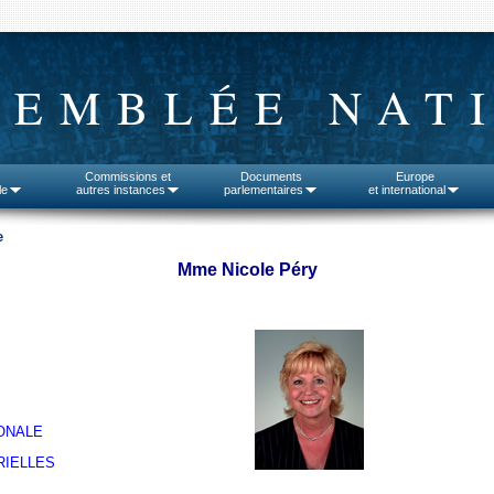
SEMBLÉE NAT
Commissions et
Documents
Europe
le
autres instances
parlementaires
et international
e
Mme Nicole Péry
ONALE
RIELLES