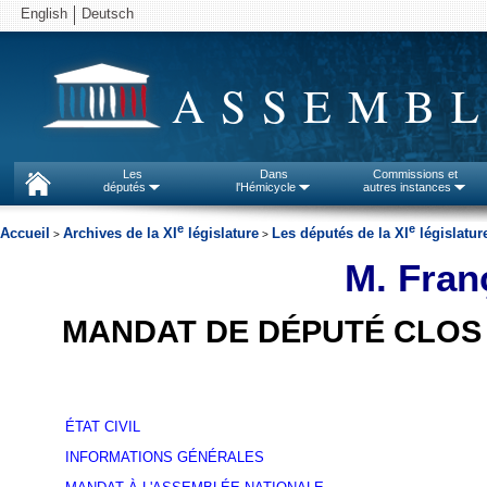
English
Deutsch
ASSEMBL
Les
Dans
Commissions et
députés
l'Hémicycle
autres instances
e
e
Accueil
Archives de la XI
législature
Les députés de la XI
législatur
>
>
M. Fran
MANDAT DE DÉPUTÉ CLOS
ÉTAT CIVIL
INFORMATIONS GÉNÉRALES