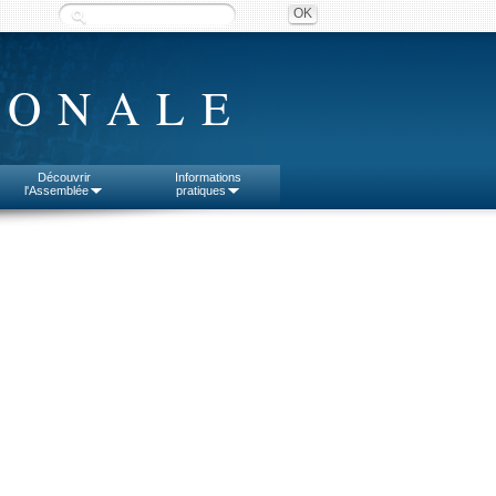
IONALE
Découvrir
Informations
l'Assemblée
pratiques