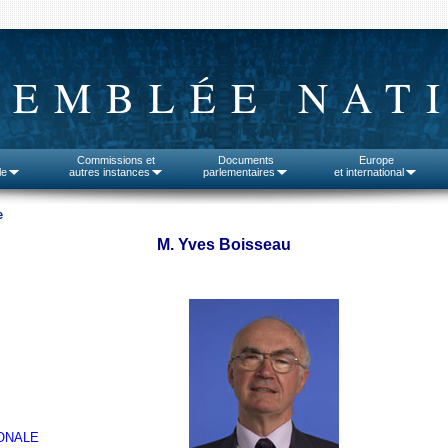
SEMBLÉE NAT
Commissions et
Documents
Europe
le
autres instances
parlementaires
et international
e
M. Yves Boisseau
ONALE