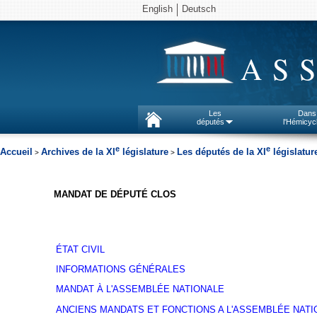
English
Deutsch
AS
Les
Dans
députés
l'Hémicyc
e
e
Accueil
Archives de la XI
législature
Les députés de la XI
législatur
>
>
MANDAT DE DÉPUTÉ CLOS
ÉTAT CIVIL
INFORMATIONS GÉNÉRALES
MANDAT À L'ASSEMBLÉE NATIONALE
ANCIENS MANDATS ET FONCTIONS A L'ASSEMBLÉE NATI