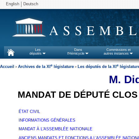
English
Deutsch
ASSEMBL
Les
Dans
Commissions et
députés
l'Hémicycle
autres instances
e
e
Accueil
Archives de la XI
législature
Les députés de la XI
législatur
>
>
M. Di
MANDAT DE DÉPUTÉ CLOS
ÉTAT CIVIL
INFORMATIONS GÉNÉRALES
MANDAT À L'ASSEMBLÉE NATIONALE
ANCIENS MANDATS ET FONCTIONS A L'ASSEMBLÉE NATION