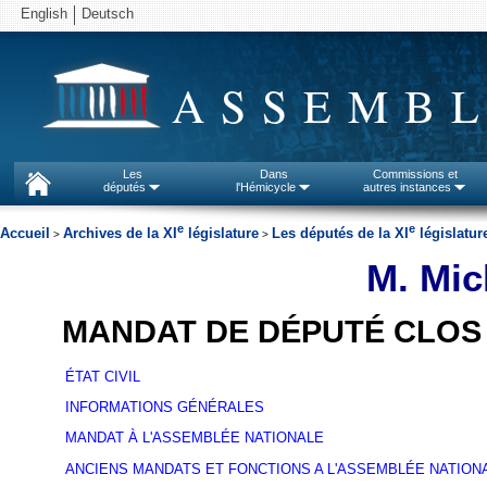
English
Deutsch
ASSEMBL
Les
Dans
Commissions et
députés
l'Hémicycle
autres instances
e
e
Accueil
Archives de la XI
législature
Les députés de la XI
législatur
>
>
M. Mic
MANDAT DE DÉPUTÉ CLOS
ÉTAT CIVIL
INFORMATIONS GÉNÉRALES
MANDAT À L'ASSEMBLÉE NATIONALE
ANCIENS MANDATS ET FONCTIONS A L'ASSEMBLÉE NATION