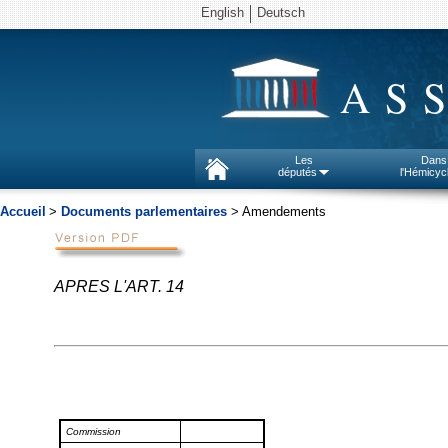
English
Deutsch
AS
Les
Dans
députés
l'Hémicyc
Accueil
>
Documents parlementaires
> Amendements
APRES L'ART. 14
Commission