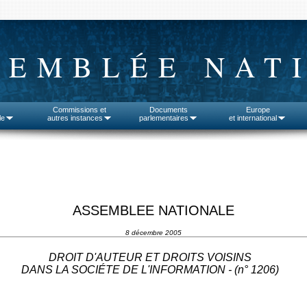
SEMBLÉE NAT
Commissions et
Documents
Europe
le
autres instances
parlementaires
et international
ASSEMBLEE NATIONALE
8 décembre 2005
DROIT D'AUTEUR ET DROITS VOISINS
DANS LA SOCIÉTE DE L'INFORMATION - (n°
1206
)