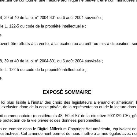
mettant de contourner une mesure technique ne peuvent être communiquées à d
38, 39 et 40 de la loi n° 2004-801 du 6 août 2004 susvisée ;
le L. 122-5 du code de la propriété intellectuelle ;
e.
t être offerts à la vente, à la location ou au prêt, ou mis à disposition, sou
38, 39 et 40 de la loi n° 2004-801 du 6 août 2004 susvisée ;
le L. 122-5 du code de la propriété intellectuelle ;
e.
EXPOSÉ SOMMAIRE
a loi plus lisible à l’instar des choix des législateurs allemand et américa
l’exclusion donc de la copie privée, de la représentation ou de la lecture dans l
t communautaire (considérants 48, 50 et 57 de la directive 2001/29 CE), gêne
protection de la vie privée et des données personnelles.
is en compte dans le Digital Millenium Copyright Act américain, équivalent d
estrictives. Cet amendement permet de nous mettre à armes égales avec nos 