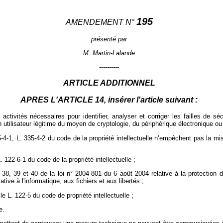
195
AMENDEMENT N°
présenté par
M. Martin-Lalande
----------
ARTICLE ADDITIONNEL
APRES L'ARTICLE
14
, insérer l'article suivant :
ctivités nécessaires pour identifier, analyser et corriger les failles de s
un utilisateur légitime du moyen de cryptologie, du périphérique électronique ou 
5-4-1, L. 335-4-2 du code de la propriété intellectuelle n’empêchent pas la mi
 122-6-1 du code de la propriété intellectuelle ;
les 38, 39 et 40 de la loi n° 2004-801 du 6 août 2004 relative à la protecti
tive à l'informatique, aux fichiers et aux libertés ;
le L. 122-5 du code de propriété intellectuelle ;
e.