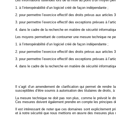
Les informations obtenues lors de la mise au point d’un moyen per
1. à l’interopérabilité d’un logiciel créé de façon indépendante ;
2. pour permettre l’exercice effectif des droits prévus aux articles 
3. pour permettre l’exercice effectif des exceptions prévues à l’artic
4. dans le cadre de la recherche en matière de sécurité informatiqu
Les moyens permettant de contourner une mesure technique ne peuven
1. à l’interopérabilité d’un logiciel créé de façon indépendante ;
2. pour permettre l’exercice effectif des droits prévus aux articles 
3. pour permettre l’exercice effectif des exceptions prévues à l’artic
4. dans le cadre de la recherche en matière de sécurité informatiqu
Il s’agit d’un amendement de clarification qui permet de rendre l
susceptibles d’être soumis à autorisation des titulaires de droits, à 
La mesure technique ne doit pas non plus, comme le prévoit le droi
Ces mesures doivent également prendre en compte les principes de 
Il est intéressant de noter que ces domaines sont explicitement pr
et à notre sécurité que nous mettions en
œuvre des mesures plus r