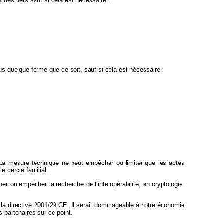
es tiers sauf si cela est nécessaire :
s quelque forme que ce soit, sauf si cela est nécessaire :
in. La mesure technique ne peut empêcher ou limiter que les actes
e cercle familial.
r ou empêcher la recherche de l’interopérabilité, en cryptologie.
e la directive 2001/29 CE. Il serait dommageable à notre économie
partenaires sur ce point.