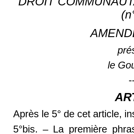
DROIT COMMUNAUTA
(n
AMEND
pré
le Go
-
AR
Après le 5° de cet article, i
5°bis. – La première phras