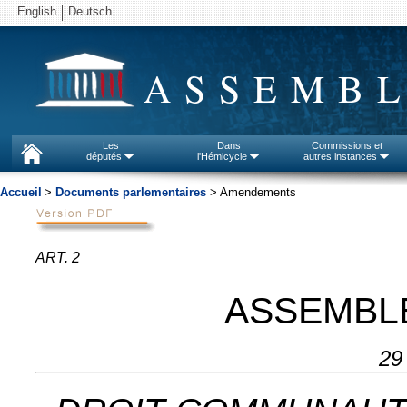
English
Deutsch
ASSEMBL
Les
Dans
Commissions et
députés
l'Hémicycle
autres instances
Accueil
>
Documents parlementaires
> Amendements
ART. 2
ASSEMBL
29