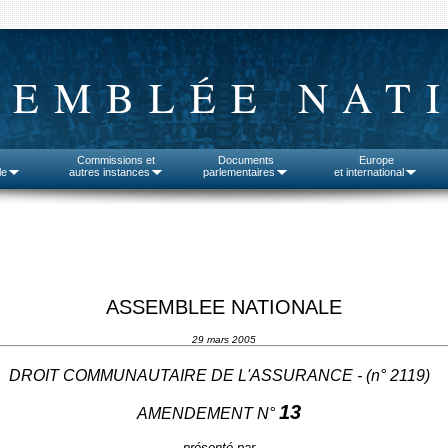
SEMBLÉE NAT
Commissions et
Documents
Europe
le
autres instances
parlementaires
et international
ASSEMBLEE NATIONALE
29 mars 2005
DROIT COMMUNAUTAIRE DE L'ASSURANCE - (n°
2119
)
13
AMENDEMENT N°
présenté par