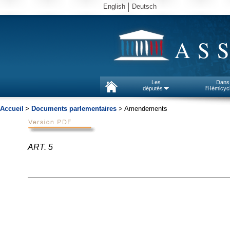
English
Deutsch
AS
Les
Dans
députés
l'Hémicyc
Accueil
>
Documents parlementaires
> Amendements
ART. 5