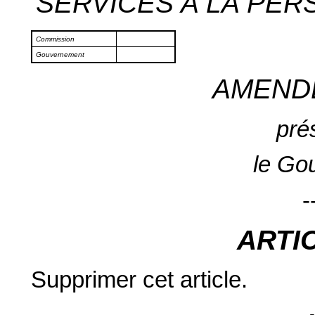
SERVICES A LA PERSO
Commission
Gouvernement
AMEND
pré
le Go
-
ARTI
Supprimer cet article.