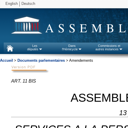
English
Deutsch
ASSEMBL
Les
Dans
Commissions et
députés
l'Hémicycle
autres instances
Accueil
>
Documents parlementaires
> Amendements
ART. 11 BIS
ASSEMBL
13 