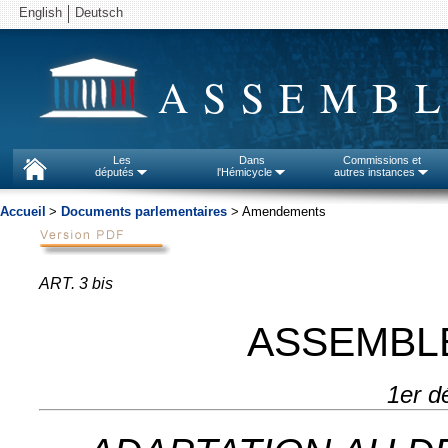
English
Deutsch
ASSEMBL
Les
Dans
Commissions et
députés
l'Hémicycle
autres instances
Accueil
>
Documents parlementaires
> Amendements
ART. 3 bis
ASSEMBL
1er d