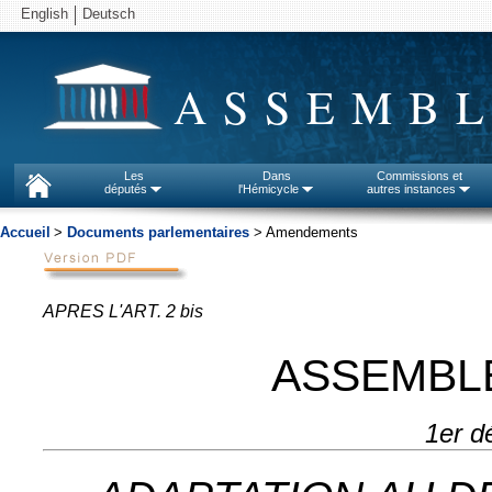
English
Deutsch
ASSEMBL
Les
Dans
Commissions et
députés
l'Hémicycle
autres instances
Accueil
>
Documents parlementaires
> Amendements
APRES L'ART. 2 bis
ASSEMBL
1er d