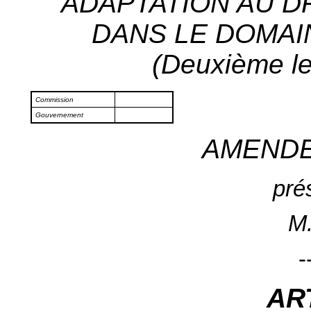
ADAPTATION AU 
DANS LE DOMAI
(Deuxième le
Commission
Gouvernement
AMEND
pré
M.
-
AR