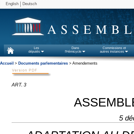
English
Deutsch
ASSEMBL
Les
Dans
Commissions et
députés
l'Hémicycle
autres instances
Accueil
>
Documents parlementaires
> Amendements
ART. 3
ASSEMBL
5 dé