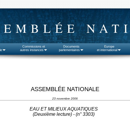
SEMBLÉE NAT
Commissions et
Documents
Europe
le
autres instances
parlementaires
et international
ASSEMBLÉE NATIONALE
23 novembre 2006
EAU ET MILIEUX AQUATIQUES
(Deuxième lecture) - (n°
3303
)