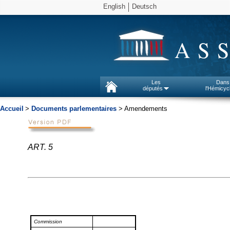
English
Deutsch
AS
Les
Dans
députés
l'Hémicyc
Accueil
>
Documents parlementaires
> Amendements
ART. 5
Commission